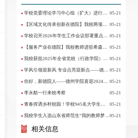
学校党委理论学习中心组（扩大）进行集
05-21
体学习
【区域文化传承创新在德院】我校两项作
05-21
品入选教育部“礼敬中华优秀传统文化”宣传
学校召开2026年学生工作会议部署重点工
05-21
教育优秀名单
作
【服务产业在德院】我校教师进驻希森博
05-21
士后科研工作站仪式在乐陵举行
我校获批2025年全省党校（行政学院）系
05-21
统课题立项
学风引领迎新风 专业点亮迎新点——德州
05-21
学院2024迎新记
你好，新德院人——德州学院喜迎2024级
05-21
新生
李永舫一行来校考察
05-21
青春挥洒乡村校园！学校945名大学生赴
05-21
基层支教
我校学生入选山东省师范生“我的教师梦”
05-21
主题演讲活动优秀人员
相关信息