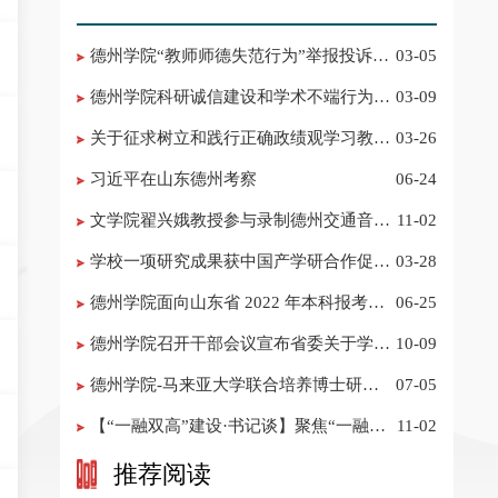
德州学院“教师师德失范行为”举报投诉电
03-05
话 邮箱
德州学院科研诚信建设和学术不端行为举
03-09
报投诉电话 邮箱
关于征求树立和践行正确政绩观学习教育
03-26
意见建议的公告
习近平在山东德州考察
06-24
​文学院翟兴娥教授参与录制德州交通音乐
11-02
频道《科普之声》
学校一项研究成果获中国产学研合作促进
03-28
会科技创新奖
德州学院面向山东省 2022 年本科报考志
06-25
愿填报建议
​德州学院召开干部会议宣布省委关于学校
10-09
领导班子调整的决定
德州学院-马来亚大学联合培养博士研究
07-05
生招生简章
【“一融双高”建设·书记谈】聚焦“一融双
11-02
高”建设，推进党建“双创”工作
推荐阅读