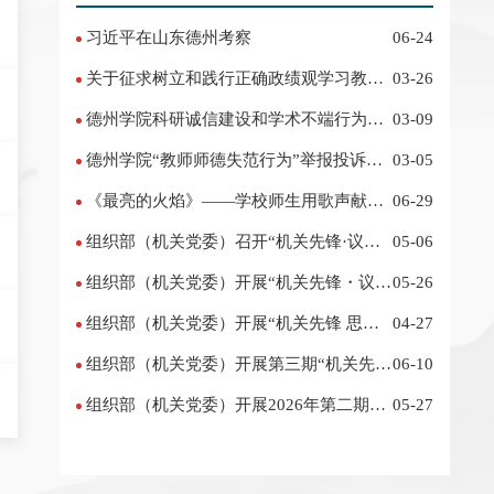
习近平在山东德州考察
06-24
关于征求树立和践行正确政绩观学习教育
03-26
意见建议的公告
德州学院科研诚信建设和学术不端行为举
03-09
报投诉电话 邮箱
德州学院“教师师德失范行为”举报投诉电
03-05
话 邮箱
《最亮的火焰》——学校师生用歌声献礼
06-29
“七一”
组织部（机关党委）召开“机关先锋·议事
05-06
厅”征求意见座谈会
组织部（机关党委）开展“机关先锋・议事
05-26
汇” 活动
组织部（机关党委）开展“机关先锋 思享
04-27
汇”（第二期）活动
组织部（机关党委）开展第三期“机关先
06-10
锋・议事汇” 活动
组织部（机关党委）开展2026年第二期
05-27
“机关先锋·议事汇”活动