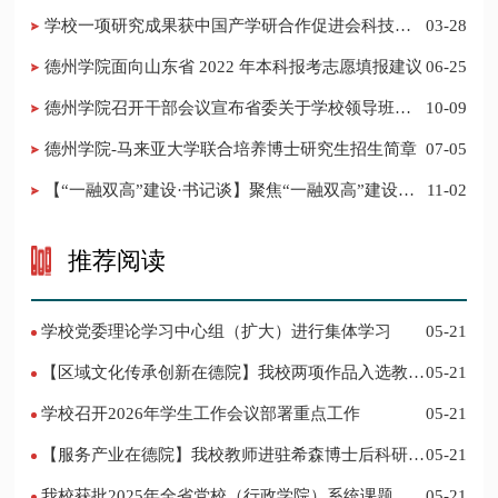
普之声》
学校一项研究成果获中国产学研合作促进会科技创
03-28
新奖
德州学院面向山东省 2022 年本科报考志愿填报建议
06-25
​德州学院召开干部会议宣布省委关于学校领导班子
10-09
调整的决定
德州学院-马来亚大学联合培养博士研究生招生简章
07-05
【“一融双高”建设·书记谈】聚焦“一融双高”建设，
11-02
推进党建“双创”工作
推荐阅读
学校党委理论学习中心组（扩大）进行集体学习
05-21
【区域文化传承创新在德院】我校两项作品入选教育
05-21
部“礼敬中华优秀传统文化”宣传教育优秀名单
学校召开2026年学生工作会议部署重点工作
05-21
【服务产业在德院】我校教师进驻希森博士后科研工
05-21
作站仪式在乐陵举行
我校获批2025年全省党校（行政学院）系统课题立
05-21