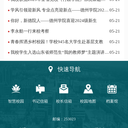
项
学风引领迎新风 专业点亮迎新点——德州学院2024
05-21
迎新记
你好，新德院人——德州学院喜迎2024级新生
05-21
李永舫一行来校考察
05-21
青春挥洒乡村校园！学校945名大学生赴基层支教
05-21
我校学生入选山东省师范生“我的教师梦”主题演讲活
05-21
动优秀人员
快速导航
智慧校园
书记信箱
校长信箱
校园地图
档案馆
邮编：253023