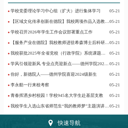
学校党委理论学习中心组（扩大）进行集体学习
05-21
【区域文化传承创新在德院】我校两项作品入选教育
05-21
部“礼敬中华优秀传统文化”宣传教育优秀名单
学校召开2026年学生工作会议部署重点工作
05-21
【服务产业在德院】我校教师进驻希森博士后科研工
05-21
作站仪式在乐陵举行
我校获批2025年全省党校（行政学院）系统课题立
05-21
项
学风引领迎新风 专业点亮迎新点——德州学院2024
05-21
迎新记
你好，新德院人——德州学院喜迎2024级新生
05-21
李永舫一行来校考察
05-21
青春挥洒乡村校园！学校945名大学生赴基层支教
05-21
我校学生入选山东省师范生“我的教师梦”主题演讲活
05-21
动优秀人员
快速导航