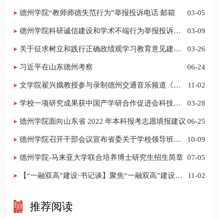
德州学院“教师师德失范行为”举报投诉电话 邮箱
03-05
德州学院科研诚信建设和学术不端行为举报投诉电
03-09
话 邮箱
关于征求树立和践行正确政绩观学习教育意见建议
03-26
的公告
习近平在山东德州考察
06-24
​文学院翟兴娥教授参与录制德州交通音乐频道《科
11-02
普之声》
学校一项研究成果获中国产学研合作促进会科技创
03-28
新奖
德州学院面向山东省 2022 年本科报考志愿填报建议
06-25
​德州学院召开干部会议宣布省委关于学校领导班子
10-09
调整的决定
德州学院-马来亚大学联合培养博士研究生招生简章
07-05
【“一融双高”建设·书记谈】聚焦“一融双高”建设，
11-02
推进党建“双创”工作
推荐阅读