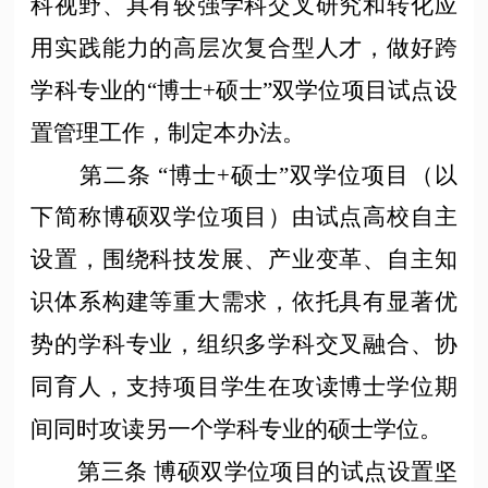
科视野、具有较强学科交叉研究和转化应
用实践能力的高层次复合型人才，做好跨
学科专业的“博士+硕士”双学位项目试点设
置管理工作，制定本办法。
第二条
“博士+硕士”双学位项目（以
下简称博硕双学位项目）由试点高校自主
设置，围绕科技发展、产业变革、自主知
识体系构建等重大需求，依托具有显著优
势的学科专业，组织多学科交叉融合、协
同育人，支持项目学生在攻读博士学位期
间同时攻读另一个学科专业的硕士学位。
第三条
博硕双学位项目的试点设置坚