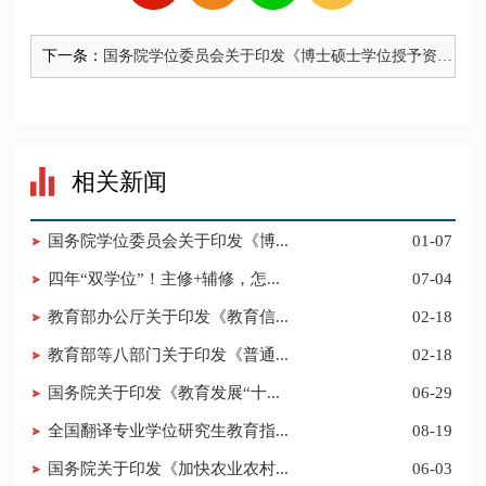
下一条：
国务院学位委员会关于印发《博士硕士学位授予资格
审核办法》的通知
相关新闻
国务院学位委员会关于印发《博...
01-07
四年“双学位”！主修+辅修，怎...
07-04
教育部办公厅关于印发《教育信...
02-18
教育部等八部门关于印发《普通...
02-18
国务院关于印发《教育发展“十...
06-29
全国翻译专业学位研究生教育指...
08-19
国务院关于印发《加快农业农村...
06-03