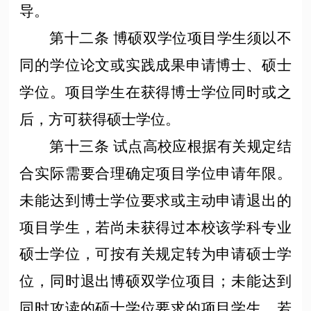
导。
第十二条
博硕双学位项目学生须以不
同的学位论文或实践成果申请博士、硕士
学位。项目学生在获得博士学位同时或之
后，方可获得硕士学位。
第十三条
试点高校应根据有关规定结
合实际需要合理确定项目学位申请年限。
未能达到博士学位要求或主动申请退出的
项目学生，若尚未获得过本校该学科专业
硕士学位，可按有关规定转为申请硕士学
位，同时退出博硕双学位项目；未能达到
同时攻读的硕士学位要求的项目学生，若