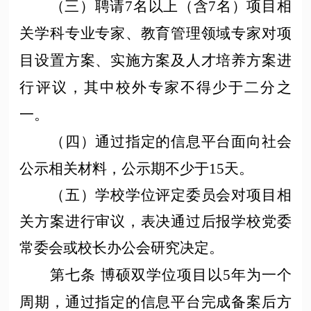
（三）聘请
7名以上（含7名）项目相
关学科专业专家、教育管理领域专家对项
目设置方案、实施方案及人才培养方案进
行评议，其中校外专家不得少于二分之
一。
（四）通过指定的信息平台面向社会
公示相关材料，公示期不少于
15天。
（五）学校学位评定委员会对项目相
关方案进行审议，表决通过后报学校党委
常委会或校长办公会研究决定。
第七条
博硕双学位项目以
5年为一个
周期，通过指定的信息平台完成备案后方