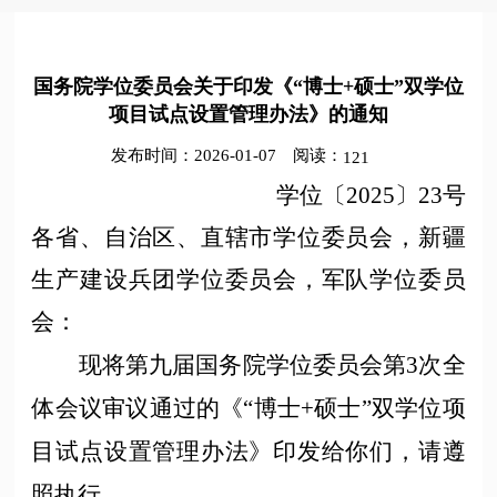
国务院学位委员会关于印发《“博士+硕士”双学位
项目试点设置管理办法》的通知
发布时间：2026-01-07
阅读：
121
学位〔
2025〕23号
各省、自治区、直辖市学位委员会，新疆
生产建设兵团学位委员会，军队学位委员
会：
现将第九届国务院学位委员会第
3次全
体会议审议通过的《“博士+硕士”双学位项
目试点设置管理办法》印发给你们，请遵
照执行。