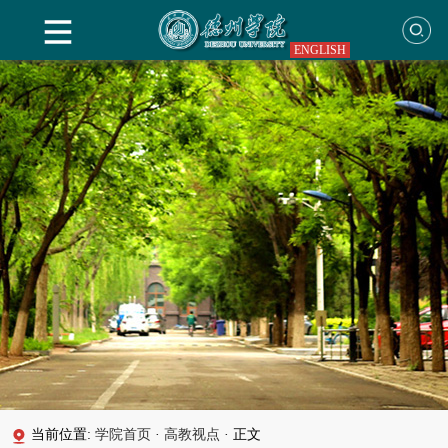
ENGLISH
当前位置:
学院首页
·
高教视点
·
正文