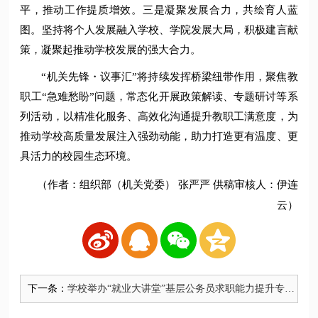
平，推动工作提质增效。三是凝聚发展合力，共绘育人蓝
图。坚持将个人发展融入学校、学院发展大局，积极建言献
策，凝聚起推动学校发展的强大合力。
“机关先锋・议事汇”将持续发挥桥梁纽带作用，聚焦教
职工“急难愁盼”问题，常态化开展政策解读、专题研讨等系
列活动，以精准化服务、高效化沟通提升教职工满意度，为
推动学校高质量发展注入强劲动能，助力打造更有温度、更
具活力的校园生态环境。
（作者：组织部（机关党委） 张严严 供稿审核人：伊连
云）
下一条：
学校举办“就业大讲堂”基层公务员求职能力提升专题
培训班