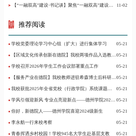
【“一融双高”建设·书记谈】聚焦“一融双高”建设，
11-02
推进党建“双创”工作
推荐阅读
学校党委理论学习中心组（扩大）进行集体学习
05-21
【区域文化传承创新在德院】我校两项作品入选教育
05-21
部“礼敬中华优秀传统文化”宣传教育优秀名单
学校召开2026年学生工作会议部署重点工作
05-21
【服务产业在德院】我校教师进驻希森博士后科研工
05-21
作站仪式在乐陵举行
我校获批2025年全省党校（行政学院）系统课题立
05-21
项
学风引领迎新风 专业点亮迎新点——德州学院2024
05-21
迎新记
你好，新德院人——德州学院喜迎2024级新生
05-21
李永舫一行来校考察
05-21
青春挥洒乡村校园！学校945名大学生赴基层支教
05-21