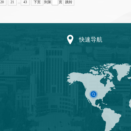
20
21
...
43
下页
到第
页
跳转
快速导航