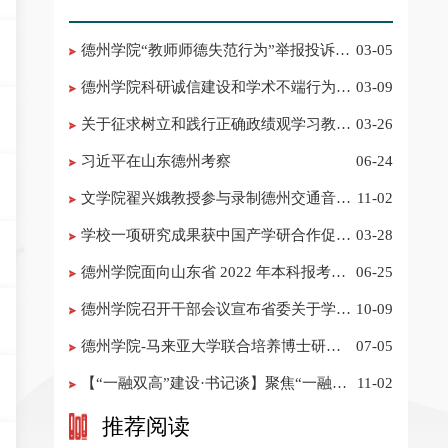
德州学院“教师师德失范行为”举报投诉电
03-05
话 邮箱
德州学院科研诚信建设和学术不端行为举
03-09
报投诉电话 邮箱
关于征求树立和践行正确政绩观学习教育
03-26
意见建议的公告
习近平在山东德州考察
06-24
​文学院翟兴娥教授参与录制德州交通音乐
11-02
频道《科普之声》
学校一项研究成果获中国产学研合作促进
03-28
会科技创新奖
德州学院面向山东省 2022 年本科报考志
06-25
愿填报建议
​德州学院召开干部会议宣布省委关于学校
10-09
领导班子调整的决定
德州学院-马来亚大学联合培养博士研究
07-05
生招生简章
【“一融双高”建设·书记谈】聚焦“一融双
11-02
高”建设，推进党建“双创”工作
推荐阅读