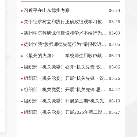
习近平在山东德州考察
06-24
关于征求树立和践行正确政绩观学习教育
03-26
意见建议的公告
德州学院科研诚信建设和学术不端行为举
03-09
报投诉电话 邮箱
德州学院“教师师德失范行为”举报投诉电
03-05
话 邮箱
《最亮的火焰》——学校师生用歌声献礼
06-29
“七一”
组织部（机关党委）召开“机关先锋·议事
05-06
厅”征求意见座谈会
组织部（机关党委）开展“机关先锋・议事
05-26
汇” 活动
组织部（机关党委）开展“机关先锋 思享
04-27
汇”（第二期）活动
组织部（机关党委）开展第三期“机关先
06-10
锋・议事汇” 活动
组织部（机关党委）开展2026年第二期
05-27
“机关先锋·议事汇”活动