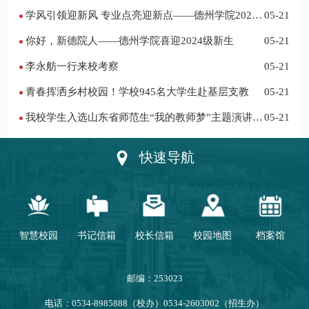
项
学风引领迎新风 专业点亮迎新点——德州学院2024
05-21
迎新记
你好，新德院人——德州学院喜迎2024级新生
05-21
李永舫一行来校考察
05-21
青春挥洒乡村校园！学校945名大学生赴基层支教
05-21
我校学生入选山东省师范生“我的教师梦”主题演讲活
05-21
动优秀人员
快速导航
智慧校园
书记信箱
校长信箱
校园地图
档案馆
邮编：253023
电话：0534-8985888（校办）0534-2603002（招生办）