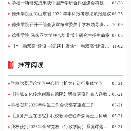
学校一项研究成果获中国产学研合作促进会科技创
03-28
新奖
德州学院面向山东省 2022 年本科报考志愿填报建议
06-25
​德州学院召开干部会议宣布省委关于学校领导班子
10-09
调整的决定
德州学院-马来亚大学联合培养博士研究生招生简章
07-05
【“一融双高”建设·书记谈】聚焦“一融双高”建设，
11-02
推进党建“双创”工作
推荐阅读
学校党委理论学习中心组（扩大）进行集体学习
05-21
【区域文化传承创新在德院】我校两项作品入选教育
05-21
部“礼敬中华优秀传统文化”宣传教育优秀名单
学校召开2026年学生工作会议部署重点工作
05-21
【服务产业在德院】我校教师进驻希森博士后科研工
05-21
作站仪式在乐陵举行
我校获批2025年全省党校（行政学院）系统课题立
05-21