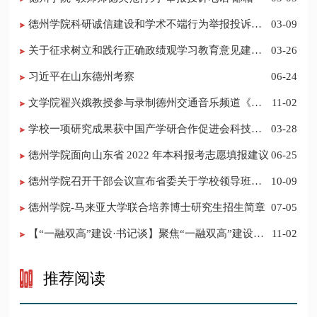
德州学院科研诚信建设和学术不端行为举报投诉电
03-09
话 邮箱
关于征求树立和践行正确政绩观学习教育意见建议
03-26
的公告
习近平在山东德州考察
06-24
​文学院翟兴娥教授参与录制德州交通音乐频道《科
11-02
普之声》
学校一项研究成果获中国产学研合作促进会科技创
03-28
新奖
德州学院面向山东省 2022 年本科报考志愿填报建议
06-25
​德州学院召开干部会议宣布省委关于学校领导班子
10-09
调整的决定
德州学院-马来亚大学联合培养博士研究生招生简章
07-05
【“一融双高”建设·书记谈】聚焦“一融双高”建设，
11-02
推进党建“双创”工作
推荐阅读