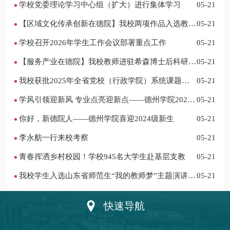
学校党委理论学习中心组（扩大）进行集体学习
05-21
【区域文化传承创新在德院】我校两项作品入选教育
05-21
部“礼敬中华优秀传统文化”宣传教育优秀名单
学校召开2026年学生工作会议部署重点工作
05-21
【服务产业在德院】我校教师进驻希森博士后科研工
05-21
作站仪式在乐陵举行
我校获批2025年全省党校（行政学院）系统课题立
05-21
项
学风引领迎新风 专业点亮迎新点——德州学院2024
05-21
迎新记
你好，新德院人——德州学院喜迎2024级新生
05-21
李永舫一行来校考察
05-21
青春挥洒乡村校园！学校945名大学生赴基层支教
05-21
我校学生入选山东省师范生“我的教师梦”主题演讲活
05-21
动优秀人员
快速导航