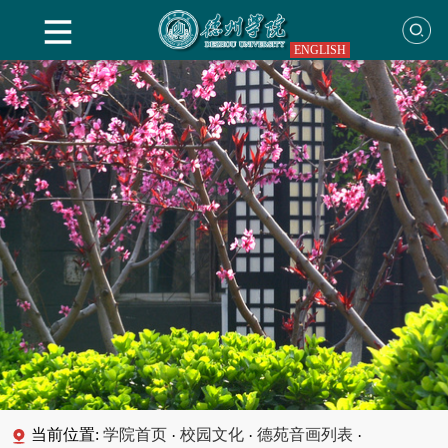
ENGLISH
当前位置:
学院首页
校园文化
德苑音画列表
·
·
·