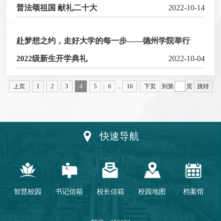
普法颂祖国 献礼二十大
2022-10-14
赴梦想之约，走好大学的每一步——德州学院举行
2022级新生开学典礼
2022-10-04
上页
1
2
3
4
5
6
...
10
下页
到第
页
跳转
快速导航
智慧校园
书记信箱
校长信箱
校园地图
档案馆