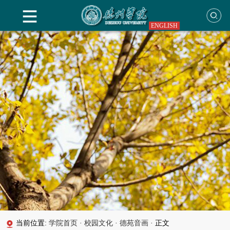
ENGLISH
当前位置:
学院首页
·
校园文化
·
德苑音画
·
正文