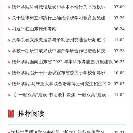
德州学院科研诚信建设和学术不端行为举报投诉电
03-09
话 邮箱
关于征求树立和践行正确政绩观学习教育意见建议
03-26
的公告
习近平在山东德州考察
06-24
​文学院翟兴娥教授参与录制德州交通音乐频道《科
11-02
普之声》
学校一项研究成果获中国产学研合作促进会科技创
03-28
新奖
德州学院面向山东省 2022 年本科报考志愿填报建议
06-25
​德州学院召开干部会议宣布省委关于学校领导班子
10-09
调整的决定
德州学院-马来亚大学联合培养博士研究生招生简章
07-05
【“一融双高”建设·书记谈】聚焦“一融双高”建设，
11-02
推进党建“双创”工作
推荐阅读
学校党委理论学习中心组（扩大）进行集体学习
05-21