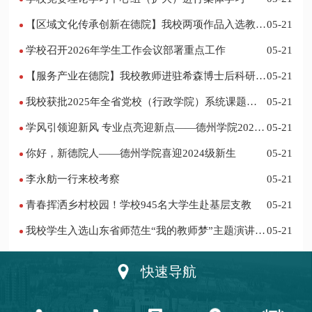
【区域文化传承创新在德院】我校两项作品入选教育
05-21
部“礼敬中华优秀传统文化”宣传教育优秀名单
学校召开2026年学生工作会议部署重点工作
05-21
【服务产业在德院】我校教师进驻希森博士后科研工
05-21
作站仪式在乐陵举行
我校获批2025年全省党校（行政学院）系统课题立
05-21
项
学风引领迎新风 专业点亮迎新点——德州学院2024
05-21
迎新记
你好，新德院人——德州学院喜迎2024级新生
05-21
李永舫一行来校考察
05-21
青春挥洒乡村校园！学校945名大学生赴基层支教
05-21
我校学生入选山东省师范生“我的教师梦”主题演讲活
05-21
动优秀人员
快速导航