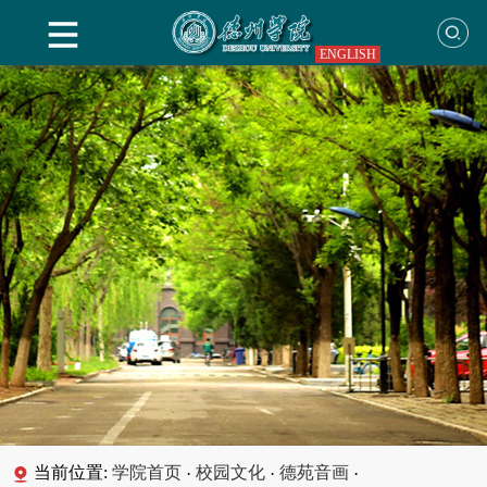
ENGLISH
当前位置:
学院首页
校园文化
德苑音画
·
·
·