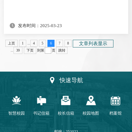
发布时间：2025-03-23
文章列表显示
上页
1
...
4
5
6
7
8
...
39
下页
到第
页
跳转
快速导航
智慧校园
书记信箱
校长信箱
校园地图
档案馆
邮编：253023