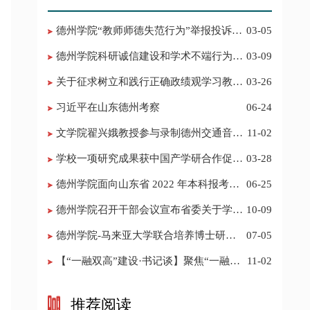
德州学院“教师师德失范行为”举报投诉电
03-05
话 邮箱
德州学院科研诚信建设和学术不端行为举
03-09
报投诉电话 邮箱
关于征求树立和践行正确政绩观学习教育
03-26
意见建议的公告
习近平在山东德州考察
06-24
​文学院翟兴娥教授参与录制德州交通音乐
11-02
频道《科普之声》
学校一项研究成果获中国产学研合作促进
03-28
会科技创新奖
德州学院面向山东省 2022 年本科报考志
06-25
愿填报建议
​德州学院召开干部会议宣布省委关于学校
10-09
领导班子调整的决定
德州学院-马来亚大学联合培养博士研究
07-05
生招生简章
【“一融双高”建设·书记谈】聚焦“一融双
11-02
高”建设，推进党建“双创”工作
推荐阅读