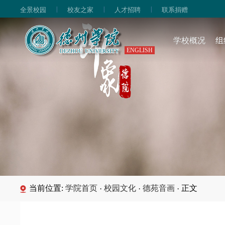
|
|
|
全景校园
校友之家
人才招聘
联系捐赠
学校概况
组
ENGLISH
当前位置:
学院首页
校园文化
德苑音画
正文
·
·
·