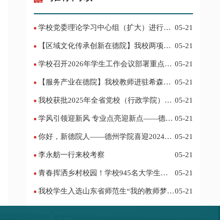
学校党委理论学习中心组（扩大）进行集
05-21
体学习
【区域文化传承创新在德院】我校两项作
05-21
品入选教育部“礼敬中华优秀传统文化”宣传
学校召开2026年学生工作会议部署重点工
05-21
教育优秀名单
作
【服务产业在德院】我校教师进驻希森博
05-21
士后科研工作站仪式在乐陵举行
我校获批2025年全省党校（行政学院）系
05-21
统课题立项
学风引领迎新风 专业点亮迎新点——德州
05-21
学院2024迎新记
你好，新德院人——德州学院喜迎2024级
05-21
新生
李永舫一行来校考察
05-21
青春挥洒乡村校园！学校945名大学生赴
05-21
基层支教
我校学生入选山东省师范生“我的教师梦”
05-21
主题演讲活动优秀人员