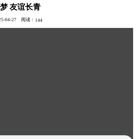
梦 友谊长青
-04-27
阅读：
144