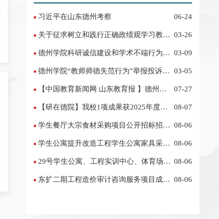
习近平在山东德州考察
06-24
关于征求树立和践行正确政绩观学习教育
03-26
意见建议的公告
德州学院科研诚信建设和学术不端行为举
03-09
报投诉电话 邮箱
德州学院“教师师德失范行为”举报投诉电
03-05
话 邮箱
【中国教育新闻网 山东教育报 】德州学
07-27
院数智赋能服务乡村振兴
【研在德院】我校1项成果获2025年度山
08-07
东省科学技术进步奖二等奖
学生餐厅大宗食材采购项目公开招标招标
08-06
公告
学生公寓提升改造工程学生公寓家具采购
08-06
项目(二次)结果公告（采购包1）
29号学生公寓、工程实训中心、体育场看
08-06
台及人防工程水土保持方案项目 成交公告
东扩二期工程造价审计咨询服务项目成交
08-06
公告