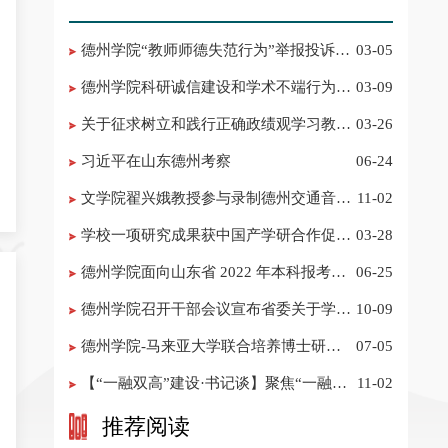
德州学院“教师师德失范行为”举报投诉电
03-05
话 邮箱
德州学院科研诚信建设和学术不端行为举
03-09
报投诉电话 邮箱
关于征求树立和践行正确政绩观学习教育
03-26
意见建议的公告
习近平在山东德州考察
06-24
​文学院翟兴娥教授参与录制德州交通音乐
11-02
频道《科普之声》
学校一项研究成果获中国产学研合作促进
03-28
会科技创新奖
德州学院面向山东省 2022 年本科报考志
06-25
愿填报建议
​德州学院召开干部会议宣布省委关于学校
10-09
领导班子调整的决定
德州学院-马来亚大学联合培养博士研究
07-05
生招生简章
【“一融双高”建设·书记谈】聚焦“一融双
11-02
高”建设，推进党建“双创”工作
推荐阅读