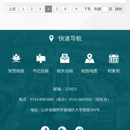
上页
1
2
3
4
5
6
...
9
下页
到第
页
跳转
快速导航
智慧校园
书记信箱
校长信箱
校园地图
档案馆
邮编：253023
电话：0534-8985888（校办）0534-2603002（招生办）
地址 : 山东省德州市德城区大学西路566号