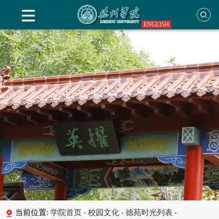
ENGLISH
当前位置:
学院首页
校园文化
德苑时光列表
·
·
·