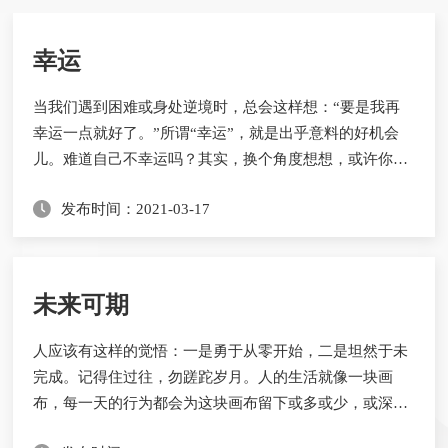
幸运
当我们遇到困难或身处逆境时，总会这样想：“要是我再
幸运一点就好了。”所谓“幸运”，就是出乎意料的好机会
儿。难道自己不幸运吗？其实，换个角度想想，或许你已
经拥有了很多幸运，只是你忽略了而已。我们拥有快乐幸
发布时间：2021-03-17
福的生活，能无忧无虑得在春天看漫山遍野的花，在夏天
听夜晚的蝉鸣蛙叫，在秋天收获累累硕果，在冬天赏浪漫
的雪。我们感受到了一年四季不同的美，亦在这样的美中
体验精彩的人生，这样的安宁幸福，难道不是我...
未来可期
人应该有这样的觉悟：一是勇于从零开始，二是坦然于未
完成。记得住过往，勿蹉跎岁月。人的生活就像一块画
布，每一天的行为都会为这块画布留下或多或少，或深或
浅的痕迹。有时我们打开画布，想看一看上面的色彩，却