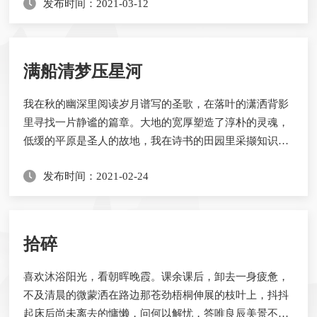
发布时间：2021-03-12
发现有许多颜色是那么令人不满，这些颜色在这块画布上
又是那么的突兀。这时我们开始后悔当初的任意妄为，心
想：如果当初不那么任性就好了。可是，现实中没有如
果，那块画布上的痕迹，也不会因为我们的悔不当初而...
满船清梦压星河
我在秋的幽深里阅读岁月谱写的圣歌，在落叶的潇洒背影
里寻找一片静谧的篇章。大地的宽厚塑造了淳朴的灵魂，
低缓的平原是圣人的故地，我在诗书的田园里采撷知识的
星辰，满船的清梦是一夜好梦之源，星河的满转在求学学
发布时间：2021-02-24
子里瞳孔中闪耀着细碎而耀眼的明光。恬静而繁闹，热烈
而清和。我见过那一条清渠，清风拂过他的衣襟，泛起月
白的光辉，与清风之共舞，在月下之歌唱。渠上的拱桥是
一轮被遗忘在凡间的明月——在夜里与天上的明月...
拾碎
喜欢沐浴阳光，看朝晖晚霞。课余课后，卸去一身疲惫，
不及清晨的微蒙洒在路边那苍劲梧桐伸展的枝叶上，抖抖
起床后尚未离去的慵懒，问何以解忧，答唯良辰美景不可