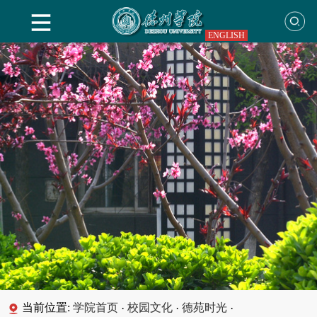
ENGLISH
当前位置:
学院首页
校园文化
德苑时光
·
·
·