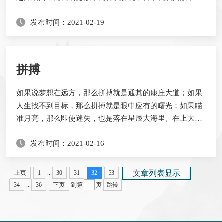
辜负。朝露挂在翠叶上未来得及落下，丛间小虫却已爬上
发布时间：2021-02-19
叶片寻觅着甘甜。濯锦池上的古石小桥，是欣赏日出东方
的绝佳之地。黄晕慢慢露过最高的教学楼，一轮红日挂当
空。早餐的阳光不似中午时的耀眼，但是微醺着让人心底
泛着阵阵暖意。而后漫步校园，那耳机里循环播放的...
拼搏
如果说梦想在远方，那么拼搏就是通其的康庄大道；如果
人生找不到目标，那么拼搏就是眼中应有的曙光；如果瞄
准月亮，那么即使迷失，也是落在星辰大海里。在上大学
前，听过无数次“上大学就是享受的”之类的话，但是来到
发布时间：2021-02-16
德院，才明白大学依旧是用来拼搏的。冬日的寒风，也灭
不掉学子们内心的炽热，当夜色笼罩大地的时候,有人还在
自习室里埋头苦读，当周末降临的时候,还有人在安静的图
文章列表显示
上页
1
...
30
31
32
33
书馆里阅读书籍，当曙光刚刚露出脸庞的时候,，...
34
...
36
下页
到第
页
跳转