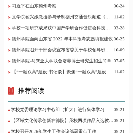
的公告
习近平在山东德州考察
06-24
​文学院翟兴娥教授参与录制德州交通音乐频道《科
11-02
普之声》
学校一项研究成果获中国产学研合作促进会科技创
03-28
新奖
德州学院面向山东省 2022 年本科报考志愿填报建议
06-25
​德州学院召开干部会议宣布省委关于学校领导班子
10-09
调整的决定
德州学院-马来亚大学联合培养博士研究生招生简章
07-05
【“一融双高”建设·书记谈】聚焦“一融双高”建设，
11-02
推进党建“双创”工作
推荐阅读
学校党委理论学习中心组（扩大）进行集体学习
05-21
【区域文化传承创新在德院】我校两项作品入选教育
05-21
部“礼敬中华优秀传统文化”宣传教育优秀名单
学校召开2026年学生工作会议部署重点工作
05-21