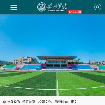
ENGLISH
当前位置:
学院首页
·
校园文化
·
德苑时光
·
正文