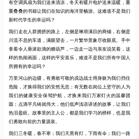
有空调风扇为我们送来清凉，冬天有暖片电炉送来温暖，重
重叠叠的书籍让我们在知识的海洋里畅游。这难道不是我们
新时代学生的幸运吗？
我们走在人群拥挤的路上，左侧是琳琅满目的商铺，右侧是
川流不息的车道，满眼望去，一片繁华景象尽收眼底。手中
拿着令人垂涎欲滴的糖葫芦，一边走一边与亲友说笑着，这
样的热闹画面，这样的平安喜乐，难道不是我们所有中国人
所拥有的幸运吗？
万里河山的边疆，有勇敢可敬的戍边战士用身躯为我们挡住
危险，才换得我们的安然无恙；有无数在岗位上坚守的人为
我们的健康安全保驾护航，才换来我们万家灯火的温馨团
圆；点滴平凡铸就伟大，他们低声浅语讲述的故事，让我们
热泪盈眶。故事里的主人公，都是我们学习的榜样，也是我
们勇敢向前的力量源泉。
我们三冬暖，春不寒；我们天黑有灯，下雨有伞；我们一路