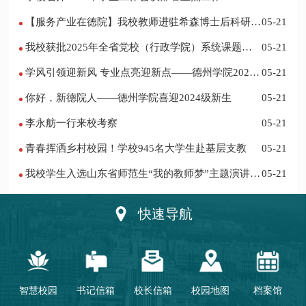
【服务产业在德院】我校教师进驻希森博士后科研工
05-21
作站仪式在乐陵举行
我校获批2025年全省党校（行政学院）系统课题立
05-21
项
学风引领迎新风 专业点亮迎新点——德州学院2024
05-21
迎新记
你好，新德院人——德州学院喜迎2024级新生
05-21
李永舫一行来校考察
05-21
青春挥洒乡村校园！学校945名大学生赴基层支教
05-21
我校学生入选山东省师范生“我的教师梦”主题演讲活
05-21
动优秀人员
快速导航
智慧校园
书记信箱
校长信箱
校园地图
档案馆