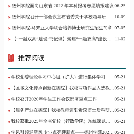
新奖
德州学院面向山东省 2022 年本科报考志愿填报建议
06-25
​德州学院召开干部会议宣布省委关于学校领导班子
10-09
调整的决定
德州学院-马来亚大学联合培养博士研究生招生简章
07-05
【“一融双高”建设·书记谈】聚焦“一融双高”建设，
11-02
推进党建“双创”工作
推荐阅读
学校党委理论学习中心组（扩大）进行集体学习
05-21
【区域文化传承创新在德院】我校两项作品入选教育
05-21
部“礼敬中华优秀传统文化”宣传教育优秀名单
学校召开2026年学生工作会议部署重点工作
05-21
【服务产业在德院】我校教师进驻希森博士后科研工
05-21
作站仪式在乐陵举行
我校获批2025年全省党校（行政学院）系统课题立
05-21
项
学风引领迎新风 专业点亮迎新点——德州学院2024
05-21