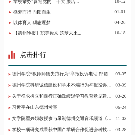
学校举办“喜迎党的二十大 廉洁...
10-12
循梦而行 向阳而生
01-01
以体育人 砺志逐梦
04-26
【德州晚报】职等你来 筑梦未来...
10-18
点击排行
德州学院“教师师德失范行为”举报投诉电话 邮箱
03-05
德州学院科研诚信建设和学术不端行为举报投诉电
03-09
话 邮箱
关于征求树立和践行正确政绩观学习教育意见建议
03-26
的公告
习近平在山东德州考察
06-24
​文学院翟兴娥教授参与录制德州交通音乐频道《科
11-02
普之声》
学校一项研究成果获中国产学研合作促进会科技创
03-28