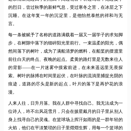
的烈日，尝过秋季的新鲜气息，受过寒冬之苦，在冰层之下
沉睡。在这年复一年的沉淀里，是他怡然泰然的祥和与无
言。
每一条被赋予了名称的道路满载着一届又一届学子的求知脚
步，在树隙中落下的细碎阳光里前行。一束温柔的阳光，偶
然间落下的树叶，成为了满船清梦的燃料，在船桨的摆渡里
前往白天的终点、夜晚的起点。柔黄的路灯里是无数来往人
的背影——在一片迷雾中摸索前进，在未来遥远里无畏探
索。树叶的脉搏在时间里起伏，在叶脉的流淌里捕捉光阴的
痕迹，道路的尽头是新的起点，叶片的落下是再护花的浪
漫。
人来人往，日升月落。我在人群中寻找自己。我无法成为一
位诗人，吟不出风花雪月，只会在披星戴月的日子里从别人
身上找寻自己的灵魂。在篮球场上挥汗如雨的是一群年轻的
火焰，他们在平淡繁琐的日子里熠熠生辉，用每一个篮球的