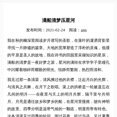
满船清梦压星河
发布时间：2021-02-24
阅读：
486
我在秋的幽深里阅读岁月谱写的圣歌，在落叶的潇洒背影里
寻找一片静谧的篇章。大地的宽厚塑造了淳朴的灵魂，低缓
的平原是圣人的故地，我在诗书的田园里采撷知识的星辰，
满船的清梦是一夜好梦之源，星河的满转在求学学子里瞳孔
中闪耀着细碎而耀眼的明光。恬静而繁闹，热烈而清和。
我见过那一条清渠，清风拂过他的衣襟，泛起月白的光辉，
与清风之共舞，在月下之歌唱。渠上的拱桥是一轮被遗忘在
凡间的明月——在夜里与天上的明月共辉，隔千里兮共明
月。月亮是通往故乡和梦乡的船，在星河里慢摇，驶向神明
的故里。四季分明是温带气候的一颗痣，明显而带有特色。
这条清渠见过四季的轮回，闻过花香，听过鸟语，见过夏季