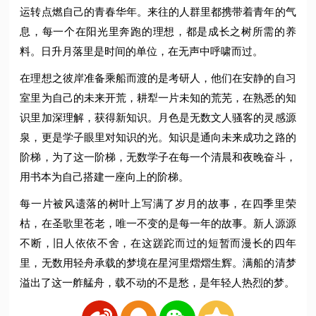
运转点燃自己的青春华年。来往的人群里都携带着青年的气
息，每一个在阳光里奔跑的理想，都是成长之树所需的养
料。日升月落里是时间的单位，在无声中呼啸而过。
在理想之彼岸准备乘船而渡的是考研人，他们在安静的自习
室里为自己的未来开荒，耕犁一片未知的荒芜，在熟悉的知
识里加深理解，获得新知识。月色是无数文人骚客的灵感源
泉，更是学子眼里对知识的光。知识是通向未来成功之路的
阶梯，为了这一阶梯，无数学子在每一个清晨和夜晚奋斗，
用书本为自己搭建一座向上的阶梯。
每一片被风遗落的树叶上写满了岁月的故事，在四季里荣
枯，在圣歌里苍老，唯一不变的是每一年的故事。新人源源
不断，旧人依依不舍，在这蹉跎而过的短暂而漫长的四年
里，无数用轻舟承载的梦境在星河里熠熠生辉。满船的清梦
溢出了这一舴艋舟，载不动的不是愁，是年轻人热烈的梦。