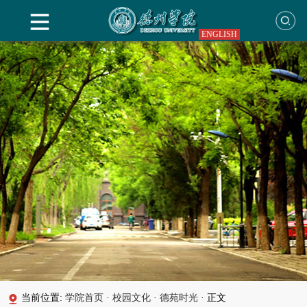
ENGLISH
当前位置:
学院首页
·
校园文化
·
德苑时光
·
正文