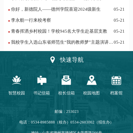
迎新记
你好，新德院人——德州学院喜迎2024级新生
05-21
李永舫一行来校考察
05-21
青春挥洒乡村校园！学校945名大学生赴基层支教
05-21
我校学生入选山东省师范生“我的教师梦”主题演讲活
05-21
动优秀人员
快速导航
智慧校园
书记信箱
校长信箱
校园地图
档案馆
邮编：253023
电话：0534-8985888（校办）0534-2603002（招生办）
地址 : 山东省德州市德城区大学西路566号