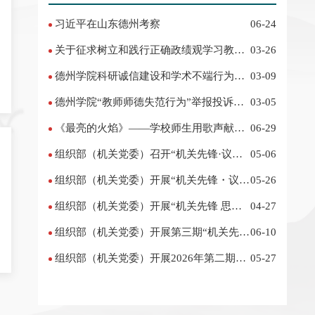
习近平在山东德州考察
06-24
关于征求树立和践行正确政绩观学习教育
03-26
意见建议的公告
德州学院科研诚信建设和学术不端行为举
03-09
报投诉电话 邮箱
德州学院“教师师德失范行为”举报投诉电
03-05
话 邮箱
《最亮的火焰》——学校师生用歌声献礼
06-29
“七一”
组织部（机关党委）召开“机关先锋·议事
05-06
厅”征求意见座谈会
组织部（机关党委）开展“机关先锋・议事
05-26
汇” 活动
组织部（机关党委）开展“机关先锋 思享
04-27
汇”（第二期）活动
组织部（机关党委）开展第三期“机关先
06-10
锋・议事汇” 活动
组织部（机关党委）开展2026年第二期
05-27
“机关先锋·议事汇”活动