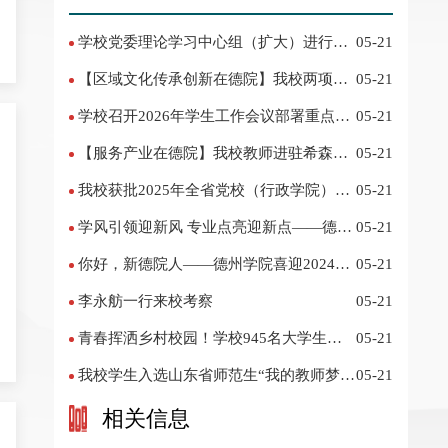
学校党委理论学习中心组（扩大）进行集
05-21
体学习
【区域文化传承创新在德院】我校两项作
05-21
品入选教育部“礼敬中华优秀传统文化”宣传
学校召开2026年学生工作会议部署重点工
05-21
教育优秀名单
作
【服务产业在德院】我校教师进驻希森博
05-21
士后科研工作站仪式在乐陵举行
我校获批2025年全省党校（行政学院）系
05-21
统课题立项
学风引领迎新风 专业点亮迎新点——德州
05-21
学院2024迎新记
你好，新德院人——德州学院喜迎2024级
05-21
新生
李永舫一行来校考察
05-21
青春挥洒乡村校园！学校945名大学生赴
05-21
基层支教
我校学生入选山东省师范生“我的教师梦”
05-21
主题演讲活动优秀人员
相关信息