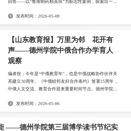
回答——以“鲁南制药精英班”为标志性案例，探索出一条
“入学即入企、毕业即上岗”的应用型药学人才培养新路
发布时间：2026-05-08
径。3月26日，药学院与鲁南制药集团股份有限公司联合
共建的“精英班”正式开班。首届11名学员经层层遴选，开
启“教随产出、产教融合”的培养新阶段。此前的选拔环节
【山东教育报】万里为邻 花开有
中，药学院专业教师与鲁南制药集团招...
声——德州学院中俄合作办学育人
观察
编者按：今年是“中俄教育年”，也是中俄战略协作伙伴关
系建立30周年、《中俄睦邻友好合作条约》签署25周年，
中俄人文交流、教育合作迎来重要时间节点。德州学院与
俄罗斯别尔哥罗德国家研究型大学的合作已走过24个春
发布时间：2026-05-06
秋：从最初的师生互访，到共建规范化中外合作办学机
构，24年的深耕探索形成了富有成效的地方高校国际化办
学经验。《山东教育报》为此刊发纪实文章《万里为邻 花
能 ——德州学院第三届博学读书节纪实
开有声——德州学院中俄合作办学育人观察 》，全文...