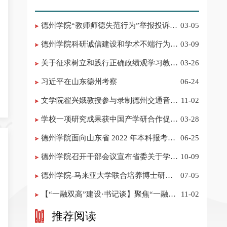
德州学院“教师师德失范行为”举报投诉电
03-05
话 邮箱
德州学院科研诚信建设和学术不端行为举
03-09
报投诉电话 邮箱
关于征求树立和践行正确政绩观学习教育
03-26
意见建议的公告
习近平在山东德州考察
06-24
​文学院翟兴娥教授参与录制德州交通音乐
11-02
频道《科普之声》
学校一项研究成果获中国产学研合作促进
03-28
会科技创新奖
德州学院面向山东省 2022 年本科报考志
06-25
愿填报建议
​德州学院召开干部会议宣布省委关于学校
10-09
领导班子调整的决定
德州学院-马来亚大学联合培养博士研究
07-05
生招生简章
【“一融双高”建设·书记谈】聚焦“一融双
11-02
高”建设，推进党建“双创”工作
推荐阅读