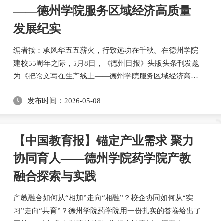
——德州学院服务区域经济高质量
发展纪实
​编者按：承风华五五薪火，行致远功在千秋。在德州学院
建校55周年之际，5月8日，《德州日报》头版头条刊发题
为《把论文写在生产线上——德州学院服务区域经济高质
量发展纪实》的报道。运河汤汤，文脉悠长；德院巍巍，
发布时间：2026-05-08
其道大光。今年5月11日，德州学院将迎来建校55周年。
从1971年盐碱地上的蹒跚起步，到2000年升格为本科院
校，再到2024年成功获批硕士学位授予单位，这所扎根德
【中国教育报】锚定产业需求 聚力
州的高等学府始终紧扣城市发展脉搏，将自身学术追求...
协同育人——德州学院药学院产教
融合探索与实践
产教融合如何从“相加”走向“相融”？校企协同如何从“实
习”走向“共育”？德州学院药学院用一份扎实的答卷给出了