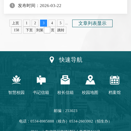
发布时间：2026-03-22
以来关心支持德州学院发展的工信系统同仁致以衷心感
谢。他指出，德州学院始终扎根德州、深耕地方，近年来
在应用型本科高校建设、硕士学位授予单位建设、学科专
文章列表显示
上页
1
2
3
4
5
...
业动态调整、高层次人才引育、校企共建科研平台...
158
下页
到第
页
跳转
快速导航
智慧校园
书记信箱
校长信箱
校园地图
档案馆
邮编：253023
电话：0534-8985888（校办）0534-2603002（招生办）