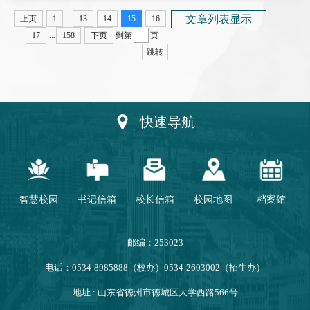
文章列表显示
上页
1
...
13
14
15
16
17
...
158
下页
到第
页
跳转
快速导航
智慧校园
书记信箱
校长信箱
校园地图
档案馆
邮编：253023
电话：0534-8985888（校办）0534-2603002（招生办）
地址 : 山东省德州市德城区大学西路566号