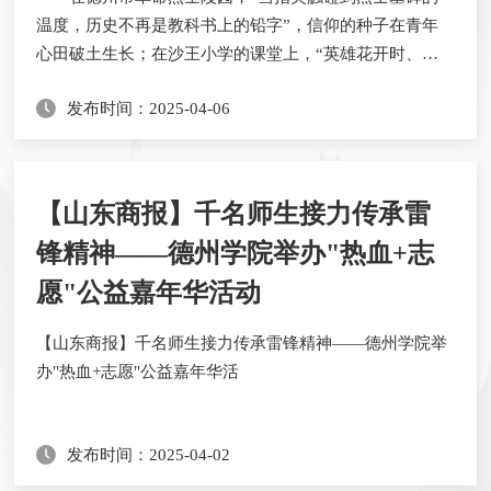
温度，历史不再是教科书上的铅字”，信仰的种子在青年
心田破土生长；在沙王小学的课堂上，“英雄花开时、山
河已无恙”的稚嫩笔触燃起了文化传承的不灭火焰……这
发布时间：2025-04-06
些生动实践表明，德州学院正以传统节日为切入点，把思
政教育“小课堂”和社会“大课堂”有效融合。 德州学院
依托传统节日丰富厚重的文化和精神内涵，通过“理论宣
讲、实践育人、文化传承、情感共鸣”为一体的...
【山东商报】千名师生接力传承雷
锋精神——德州学院举办"热血+志
愿"公益嘉年华活动
​【山东商报】千名师生接力传承雷锋精神——德州学院举
办"热血+志愿"公益嘉年华活
发布时间：2025-04-02