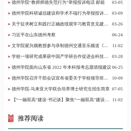
德州学院“教师师德失范行为”举报投诉电话 邮箱
03-05
德州学院科研诚信建设和学术不端行为举报投诉电
03-09
话 邮箱
关于征求树立和践行正确政绩观学习教育意见建议
03-26
的公告
习近平在山东德州考察
06-24
​文学院翟兴娥教授参与录制德州交通音乐频道《科
11-02
普之声》
学校一项研究成果获中国产学研合作促进会科技创
03-28
新奖
德州学院面向山东省 2022 年本科报考志愿填报建议
06-25
​德州学院召开干部会议宣布省委关于学校领导班子
10-09
调整的决定
德州学院-马来亚大学联合培养博士研究生招生简章
07-05
【“一融双高”建设·书记谈】聚焦“一融双高”建设，
11-02
推进党建“双创”工作
推荐阅读