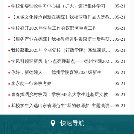
学校党委理论学习中心组（扩大）进行集体学习
05-21
【区域文化传承创新在德院】我校两项作品入选教育
05-21
部“礼敬中华优秀传统文化”宣传教育优秀名单
学校召开2026年学生工作会议部署重点工作
05-21
【服务产业在德院】我校教师进驻希森博士后科研工
05-21
作站仪式在乐陵举行
我校获批2025年全省党校（行政学院）系统课题立
05-21
项
学风引领迎新风 专业点亮迎新点——德州学院2024
05-21
迎新记
你好，新德院人——德州学院喜迎2024级新生
05-21
李永舫一行来校考察
05-21
青春挥洒乡村校园！学校945名大学生赴基层支教
05-21
我校学生入选山东省师范生“我的教师梦”主题演讲活
05-21
动优秀人员
快速导航