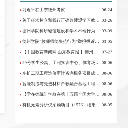
习近平在山东德州考察
06-24
关于征求树立和践行正确政绩观学习教育
03-26
意见建议的公告
德州学院科研诚信建设和学术不端行为举
03-09
报投诉电话 邮箱
德州学院“教师师德失范行为”举报投诉电
03-05
话 邮箱
【中国教育新闻网 山东教育报 】德州学
07-27
院数智赋能服务乡村振兴
29号学生公寓、工程实训中心、体育场看
08-06
台及人防工程水土保持方案项目 成交公告
东扩二期工程造价审计咨询服务项目成交
08-06
公告
智能制造与先进材料产教融合基地工程可
08-06
行性研究报告编制及评估项目成交公告
【学在德院】学校在第十五届全国大学生
08-06
金相技能大赛中再创佳绩
有机元素分析仪采购项目（1576）结果公
08-05
告（采购包1）