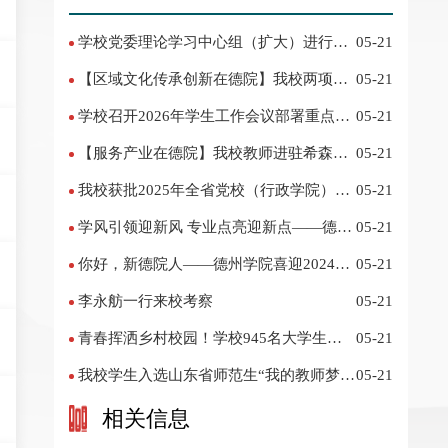
学校党委理论学习中心组（扩大）进行集
05-21
体学习
【区域文化传承创新在德院】我校两项作
05-21
品入选教育部“礼敬中华优秀传统文化”宣传
学校召开2026年学生工作会议部署重点工
05-21
教育优秀名单
作
【服务产业在德院】我校教师进驻希森博
05-21
士后科研工作站仪式在乐陵举行
我校获批2025年全省党校（行政学院）系
05-21
统课题立项
学风引领迎新风 专业点亮迎新点——德州
05-21
学院2024迎新记
你好，新德院人——德州学院喜迎2024级
05-21
新生
李永舫一行来校考察
05-21
青春挥洒乡村校园！学校945名大学生赴
05-21
基层支教
我校学生入选山东省师范生“我的教师梦”
05-21
主题演讲活动优秀人员
相关信息