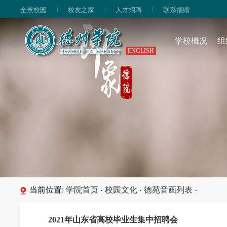
|
|
|
全景校园
校友之家
人才招聘
联系捐赠
学校概况
组
ENGLISH
当前位置:
学院首页
校园文化
德苑音画列表
·
·
·
2021年山东省高校毕业生集中招聘会