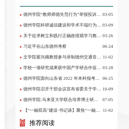
德州学院“教师师德失范行为”举报投诉电
03-05
话 邮箱
德州学院科研诚信建设和学术不端行为举
03-09
报投诉电话 邮箱
关于征求树立和践行正确政绩观学习教育
03-26
意见建议的公告
习近平在山东德州考察
06-24
​文学院翟兴娥教授参与录制德州交通音乐
11-02
频道《科普之声》
学校一项研究成果获中国产学研合作促进
03-28
会科技创新奖
德州学院面向山东省 2022 年本科报考志
06-25
愿填报建议
​德州学院召开干部会议宣布省委关于学校
10-09
领导班子调整的决定
德州学院-马来亚大学联合培养博士研究
07-05
生招生简章
【“一融双高”建设·书记谈】聚焦“一融双
11-02
高”建设，推进党建“双创”工作
推荐阅读