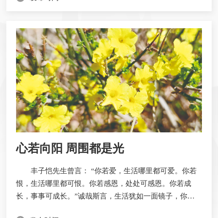
是人非，也有触景生情。遥望远处的那座堤坝，追忆曾经
的过去，就像电影回放一样，只是那种美好的时光早就一
去不复返了....
心若向阳 周围都是光
丰子恺先生曾言： “你若爱，生活哪里都可爱。你若
恨，生活哪里都可恨。你若感恩，处处可感恩。你若成
长，事事可成长。”诚哉斯言，生活犹如一面镜子，你对
它笑，它就对你笑；你对它哭，它就对你哭。就个人而