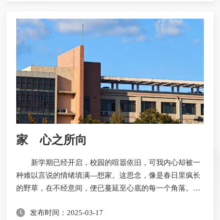
透，闪烁着迷人的光。它们在空气中轻盈跳跃，如同精灵
一般，为这个世界带来了无尽的生机与活力。在春雨的洗
礼下，大地焕发出勃勃生机。那些沉睡了一个冬天的植
物...
家 心之所向
新学期已经开启，校园的喧嚣依旧，可我内心却被一
种难以言说的情绪填满---想家。这思念，像是春日里疯长
的野草，在不经意间，便已蔓延至心底的每一个角落。开
学那天，行李箱的滚轮在地上发出沉闷的声响，每一步都
发布时间：2025-03-17
是在与家渐行渐远。父母的叮嘱还在耳边回响，可熟悉的