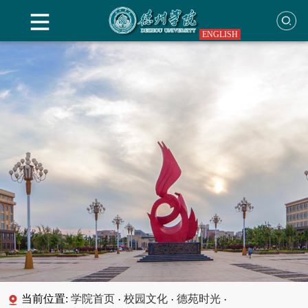
ENGLISH
当前位置:
学院首页
校园文化
德苑时光
·
·
·