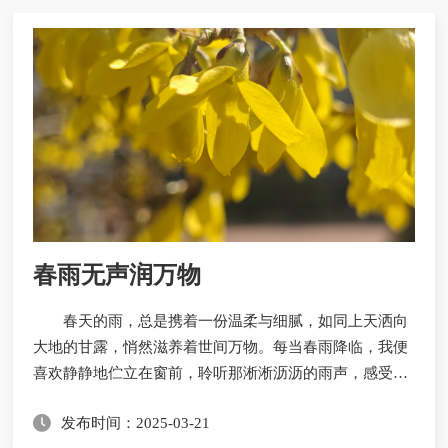
春雨无声润万物
春天的雨，总是携着一份温柔与细腻，如同上天洒向
大地的甘露，悄然滋养着世间万物。每当春雨降临，我便
喜欢静静地伫立在窗前，聆听那淅淅沥沥的雨声，感受那
份独有的宁静与祥和。你看，春雨轻轻地洒在屋檐上、窗
发布时间：2025-03-21
台上、花瓣上，每一滴都像是精心雕琢的艺术品，晶莹剔