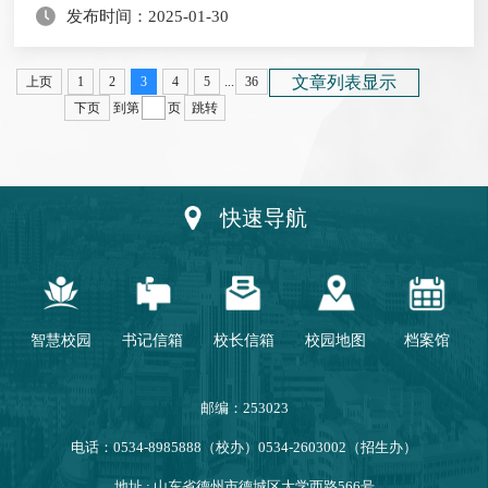
发布时间：2025-01-30
光格外明媚，街道上挂满了红红的灯笼和彩旗，到处洋溢
着过年的气息。我和家人早早出发，驱车前往姥爷家。一
路上，车窗外的风景如画，田野里积雪还未完全融化，在
文章列表显示
上页
1
2
3
4
5
...
36
阳光下闪着银光。
下页
到第
页
跳转
快速导航
智慧校园
书记信箱
校长信箱
校园地图
档案馆
邮编：253023
电话：0534-8985888（校办）0534-2603002（招生办）
地址 : 山东省德州市德城区大学西路566号