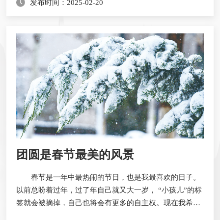
发布时间：2025-02-20
言，我们无法改变环境，但如果转变心境，美好就会不期
而遇。以心转境，是一种智慧，一种在困境中依然能寻得
希望的心态。苏轼一生宦海沉浮，多次被贬，却始终乐观
豁达。被贬黄州时，他生活困窘，却能 “与田父野老相从
溪...
团圆是春节最美的风景
春节是一年中最热闹的节日，也是我最喜欢的日子。
以前总盼着过年，过了年自己就又大一岁， “小孩儿”的标
签就会被摘掉，自己也将会有更多的自主权。现在我希望
自己不要长大，因为越长大，烦恼就越多。除夕那天，阳