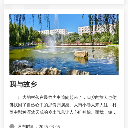
家门已在身后缓缓关上。踏入校园，看到熟悉的教学楼和
宿舍，本应感到亲切，可此刻，心中却空落落的，像丢了
什么重要的东西。
我与故乡
广大的村落在爆竹声中喧闹起来了，归乡的旅人也仿
佛找回了自己心中的那份归属感。大街小巷人来人往，村
落中那种浑然天成的乡土气息让人心旷神怡。而我，短暂
离别后又重新回到这片土地，嗅着乡野间的泥土气息让我
发布时间：2025-03-05
没来由地心安。这座村落似乎变了，但好像又没变，有物