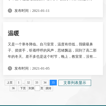
的、灰黄色的浊云，压得人好像喘不过气来，风也在呜呜
发布时间：2021-01-11
地吼叫着，似乎在发泄着自己的愤怒，突然天边划出几道
亮光，一声声惊雷也接踵而来，我害怕地捂住了耳朵，心
情很郁闷。想到和妈妈的气球约定，我有些坐不住啦，在
座位上不停地向外张望，嘴里还嘟囔着：“快点放学吧...
温暖
又是一个寒冬降临。自习室里，温度有些低，我吸吸鼻
子、搓搓手，听着呼呼的风声，思绪飘远，回到了高二那
年的冬天。差不多也是这个时节，晚上，教室里，没有穿
厚衣服的我趴在桌子上瑟瑟发抖，头晕，难受，不想学
发布时间：2021-01-05
习。前几天患的感冒还没有好，身体又受了寒，人就更加
不舒服了。头，晕沉沉的，脑袋好像一团面糊。 “在桌子
上趴着还不如解决几道数学题”，如此想着，我拖着沉重
文章列表显示
上页
1
...
32
33
34
35
却毫无力气的身体，费了好半天的力气，才把厚厚的数...
36
下页
到第
页
跳转