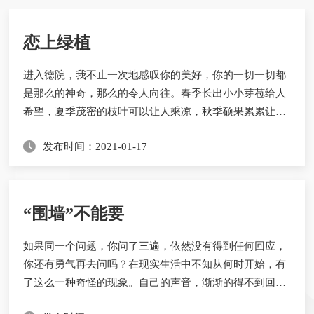
恋上绿植
进入德院，我不止一次地感叹你的美好，你的一切一切都
是那么的神奇，那么的令人向往。春季长出小小芽苞给人
希望，夏季茂密的枝叶可以让人乘凉，秋季硕果累累让人
慢慢品尝，冬季银装素裹令人围炉欣赏。不知什么时候爱
发布时间：2021-01-17
上了你，从春到冬，你总是流露着艺术的气息，粗壮的树
干是历史留下的痕迹，细长的枝条儿画出优美线条，开花
结果散发阵阵清香，沁人心脾。看那南北主干道，最平常
的就是法桐的身影，风里雨里，屹立两旁，像那站...
“围墙”不能要
如果同一个问题，你问了三遍，依然没有得到任何回应，
你还有勇气再去问吗？在现实生活中不知从何时开始，有
了这么一种奇怪的现象。自己的声音，渐渐的得不到回应
了。即使是在一个狭小的寝室里，任自己怎么努力询问，