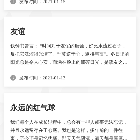
发布时间：2021-01-15
很多时候也得不到回应。回应是什么？是一种声音对另一
种声音的一种反馈和解答，也是通常我们交际时最初的状
态。这种状态可以带起一段对话，一段愉快的交谈，亦或
是一段激烈的辩论。但若是形成不了这种简单的...
友谊
钱钟书曾言： “时间对于友谊的磨蚀，好比水流过石子，
反把它洗濯得光洁了。”“莫逆于心，遂相与友”。冬日里的
阳光总是令人心安，而洒在脸上的细碎日光，是挚友之间
的默契，是无需多言的了然，是冬日里的淡淡暖意。 “相
发布时间：2021-01-13
见亦无事，别后常忆君。”此时此刻，窗外，微风渐起，
吹起了旧时光里的那些回忆———年少的女孩们总是会对
彼此露出会心的笑容，操场上紧握的手显得欢快而坚定，
走廊处的一个眼神，一个手势， 互相便了然...
永远的红气球
我们每个人在成长过程中，总会有一些人或事无法忘记，
并且永远留存在了心底。我也是这样，多年前的一件往
事，至今还是记忆犹新。那天天气阴沉，满天都是厚厚