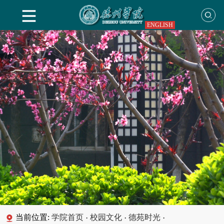
ENGLISH
当前位置:
学院首页
校园文化
德苑时光
·
·
·