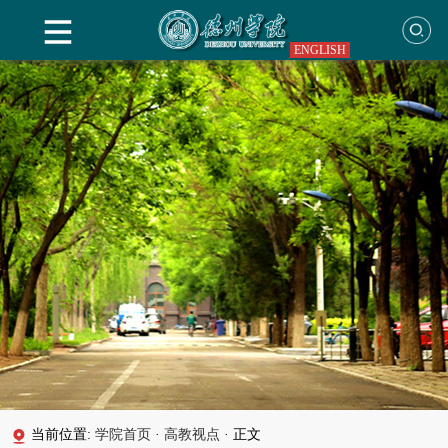
ENGLISH
当前位置:
学院首页
·
高教视点
·
正文