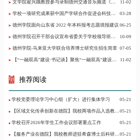
​文学院翟兴娥教授参与录制德州交通音乐频道《科
11-02
普之声》
学校一项研究成果获中国产学研合作促进会科技创
03-28
新奖
德州学院面向山东省 2022 年本科报考志愿填报建议
06-25
​德州学院召开干部会议宣布省委关于学校领导班子
10-09
调整的决定
德州学院-马来亚大学联合培养博士研究生招生简章
07-05
【“一融双高”建设·书记谈】聚焦“一融双高”建设，
11-02
推进党建“双创”工作
推荐阅读
学校党委理论学习中心组（扩大）进行集体学习
05-21
【区域文化传承创新在德院】我校两项作品入选教育
05-21
部“礼敬中华优秀传统文化”宣传教育优秀名单
学校召开2026年学生工作会议部署重点工作
05-21
【服务产业在德院】我校教师进驻希森博士后科研工
05-21