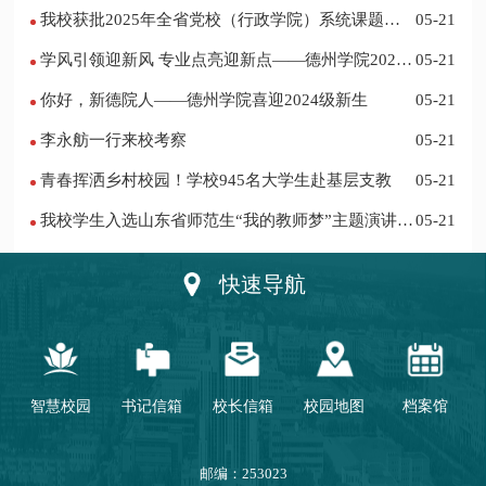
作站仪式在乐陵举行
我校获批2025年全省党校（行政学院）系统课题立
05-21
项
学风引领迎新风 专业点亮迎新点——德州学院2024
05-21
迎新记
你好，新德院人——德州学院喜迎2024级新生
05-21
李永舫一行来校考察
05-21
青春挥洒乡村校园！学校945名大学生赴基层支教
05-21
我校学生入选山东省师范生“我的教师梦”主题演讲活
05-21
动优秀人员
快速导航
智慧校园
书记信箱
校长信箱
校园地图
档案馆
邮编：253023