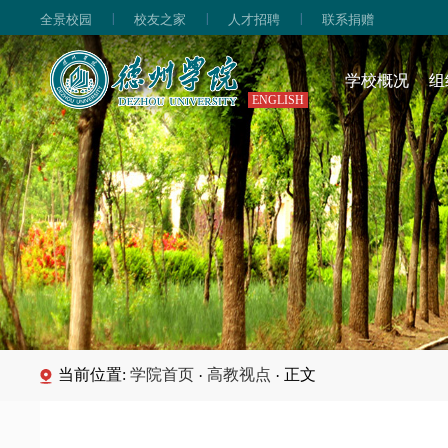
|
|
|
全景校园
校友之家
人才招聘
联系捐赠
学校概况
组
ENGLISH
当前位置:
学院首页
高教视点
正文
·
·