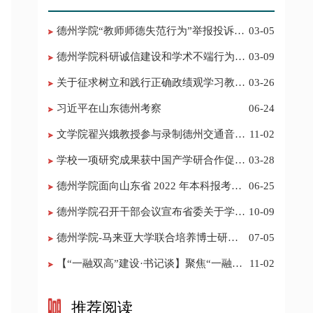
德州学院“教师师德失范行为”举报投诉电
03-05
话 邮箱
德州学院科研诚信建设和学术不端行为举
03-09
报投诉电话 邮箱
关于征求树立和践行正确政绩观学习教育
03-26
意见建议的公告
习近平在山东德州考察
06-24
​文学院翟兴娥教授参与录制德州交通音乐
11-02
频道《科普之声》
学校一项研究成果获中国产学研合作促进
03-28
会科技创新奖
德州学院面向山东省 2022 年本科报考志
06-25
愿填报建议
​德州学院召开干部会议宣布省委关于学校
10-09
领导班子调整的决定
德州学院-马来亚大学联合培养博士研究
07-05
生招生简章
【“一融双高”建设·书记谈】聚焦“一融双
11-02
高”建设，推进党建“双创”工作
推荐阅读