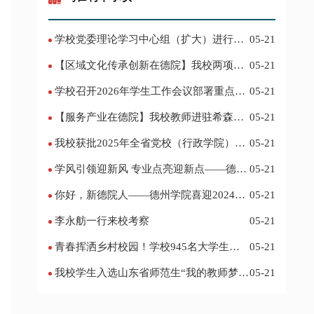
学校党委理论学习中心组（扩大）进行集
05-21
体学习
【区域文化传承创新在德院】我校两项作
05-21
品入选教育部“礼敬中华优秀传统文化”宣传
学校召开2026年学生工作会议部署重点工
05-21
教育优秀名单
作
【服务产业在德院】我校教师进驻希森博
05-21
士后科研工作站仪式在乐陵举行
我校获批2025年全省党校（行政学院）系
05-21
统课题立项
学风引领迎新风 专业点亮迎新点——德州
05-21
学院2024迎新记
你好，新德院人——德州学院喜迎2024级
05-21
新生
李永舫一行来校考察
05-21
青春挥洒乡村校园！学校945名大学生赴
05-21
基层支教
我校学生入选山东省师范生“我的教师梦”
05-21
主题演讲活动优秀人员