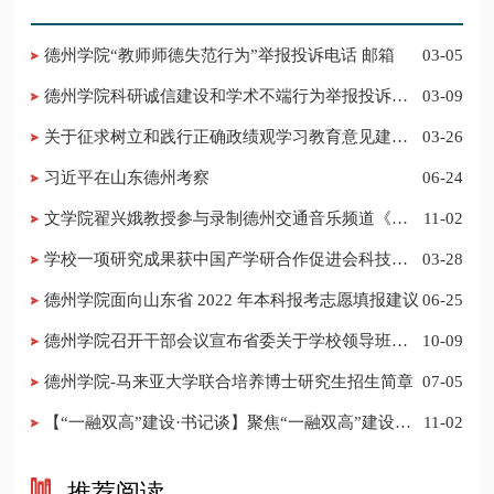
德州学院“教师师德失范行为”举报投诉电话 邮箱
03-05
德州学院科研诚信建设和学术不端行为举报投诉电
03-09
话 邮箱
关于征求树立和践行正确政绩观学习教育意见建议
03-26
的公告
习近平在山东德州考察
06-24
​文学院翟兴娥教授参与录制德州交通音乐频道《科
11-02
普之声》
学校一项研究成果获中国产学研合作促进会科技创
03-28
新奖
德州学院面向山东省 2022 年本科报考志愿填报建议
06-25
​德州学院召开干部会议宣布省委关于学校领导班子
10-09
调整的决定
德州学院-马来亚大学联合培养博士研究生招生简章
07-05
【“一融双高”建设·书记谈】聚焦“一融双高”建设，
11-02
推进党建“双创”工作
推荐阅读