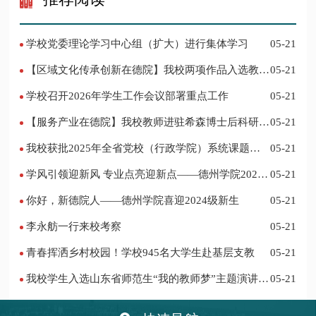
学校党委理论学习中心组（扩大）进行集体学习
05-21
【区域文化传承创新在德院】我校两项作品入选教育
05-21
部“礼敬中华优秀传统文化”宣传教育优秀名单
学校召开2026年学生工作会议部署重点工作
05-21
【服务产业在德院】我校教师进驻希森博士后科研工
05-21
作站仪式在乐陵举行
我校获批2025年全省党校（行政学院）系统课题立
05-21
项
学风引领迎新风 专业点亮迎新点——德州学院2024
05-21
迎新记
你好，新德院人——德州学院喜迎2024级新生
05-21
李永舫一行来校考察
05-21
青春挥洒乡村校园！学校945名大学生赴基层支教
05-21
我校学生入选山东省师范生“我的教师梦”主题演讲活
05-21
动优秀人员