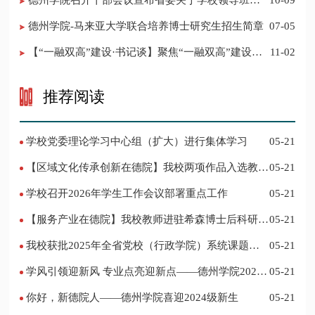
​德州学院召开干部会议宣布省委关于学校领导班子
10-09
调整的决定
德州学院-马来亚大学联合培养博士研究生招生简章
07-05
【“一融双高”建设·书记谈】聚焦“一融双高”建设，
11-02
推进党建“双创”工作
推荐阅读
学校党委理论学习中心组（扩大）进行集体学习
05-21
【区域文化传承创新在德院】我校两项作品入选教育
05-21
部“礼敬中华优秀传统文化”宣传教育优秀名单
学校召开2026年学生工作会议部署重点工作
05-21
【服务产业在德院】我校教师进驻希森博士后科研工
05-21
作站仪式在乐陵举行
我校获批2025年全省党校（行政学院）系统课题立
05-21
项
学风引领迎新风 专业点亮迎新点——德州学院2024
05-21
迎新记
你好，新德院人——德州学院喜迎2024级新生
05-21