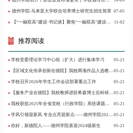
​德州学院召开干部会议宣布省委关于学校领导班子
10-09
调整的决定
德州学院-马来亚大学联合培养博士研究生招生简章
07-05
【“一融双高”建设·书记谈】聚焦“一融双高”建设，
11-02
推进党建“双创”工作
推荐阅读
学校党委理论学习中心组（扩大）进行集体学习
05-21
【区域文化传承创新在德院】我校两项作品入选教育
05-21
部“礼敬中华优秀传统文化”宣传教育优秀名单
学校召开2026年学生工作会议部署重点工作
05-21
【服务产业在德院】我校教师进驻希森博士后科研工
05-21
作站仪式在乐陵举行
我校获批2025年全省党校（行政学院）系统课题立
05-21
项
学风引领迎新风 专业点亮迎新点——德州学院2024
05-21
迎新记
你好，新德院人——德州学院喜迎2024级新生
05-21