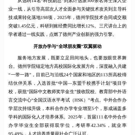
从选聘14名“科技副总”到累计选派300余名博士深入企
业一线，从引导高层次人才全面参与关键技术攻关到主导科
技成果转化落地198项，2025年，德州学院技术合同成交额
突破1.45亿元，科研到账经费同比增长12%。三尺讲台上的
学者通过一线实践，点燃了德州产业创新的强力引擎。
开放办学与“全球朋友圈”双翼驱动
服务地方发展，既要立足田间地头，也要放眼世界舞
台。德州学院锚定地方高校国际化发展方向，深度融入共建
“一带一路”，目前已与沿线24个国家和地区的113所高校缔
结伙伴关系，入选首批“中国—东盟千校携手计划”项目学
校，获批“国际中文教师奖学金生”接收院校、教育部中外语
言交流中心“全国汉语水平考试（HSK）”考点。中外合作办
学层次持续升级，本科合作办学专业增至5个，形成涵盖多
学科的国际化人才培养体系。2025年，首届111名中外合作
办学毕业生全部获得双学位，考研率42.34%，就业率
95.49%，人才培养质量获社会广泛认可。