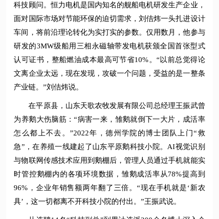
科技顾问。恒力电机是国内知名的舰船电机研发生产企业，
面对国际市场对节能环保的迫切需求，刘佶炜一头扎进设计
车间，将前沿理论转化为实打实的参数。仅用数月，他参与
研发的3MW级船用三相永磁轴带发电机获颁全国首张型式
认可证书，整船燃油成本最高可节省10%。“以前总觉得论
文离企业太远，现在发现，攻破一个问题，受益的是一整条
产业链。”刘佶炜说。
在平原县，山东天歌农牧发展有限公司总经理王振武曾
为养鹅大伤脑筋：“病害一来，雏鹅就倒下一大片，成活率
怎么都上不去。”2022年，德州学院的博士团队上门“救
急”，在养殖一线建起了山东平原鹅科技小院。AI视觉识别
与物联网传感技术应用到鹅棚后，管理人员通过手机就能实
时管控鹅棚内的各项环境数据，雏鹅成活率从78%提高到
96%，企业年销售额两年翻了三倍。“现在手机就是‘新农
具’，这一切都离不开科技小院的付出。”王振武说。