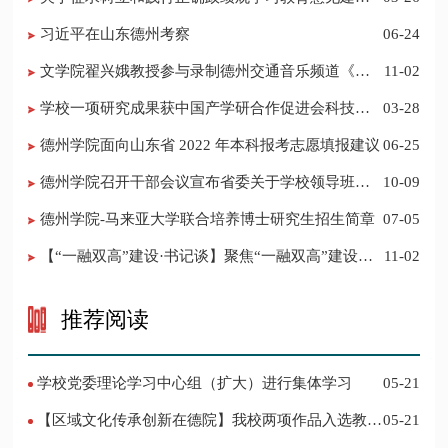
的公告
习近平在山东德州考察
06-24
​文学院翟兴娥教授参与录制德州交通音乐频道《科
11-02
普之声》
学校一项研究成果获中国产学研合作促进会科技创
03-28
新奖
德州学院面向山东省 2022 年本科报考志愿填报建议
06-25
​德州学院召开干部会议宣布省委关于学校领导班子
10-09
调整的决定
德州学院-马来亚大学联合培养博士研究生招生简章
07-05
【“一融双高”建设·书记谈】聚焦“一融双高”建设，
11-02
推进党建“双创”工作
推荐阅读
学校党委理论学习中心组（扩大）进行集体学习
05-21
【区域文化传承创新在德院】我校两项作品入选教育
05-21
部“礼敬中华优秀传统文化”宣传教育优秀名单