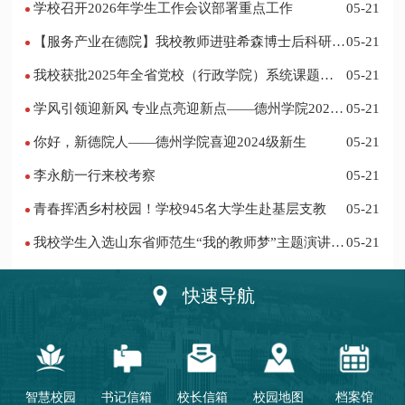
学校召开2026年学生工作会议部署重点工作
05-21
【服务产业在德院】我校教师进驻希森博士后科研工
05-21
作站仪式在乐陵举行
我校获批2025年全省党校（行政学院）系统课题立
05-21
项
学风引领迎新风 专业点亮迎新点——德州学院2024
05-21
迎新记
你好，新德院人——德州学院喜迎2024级新生
05-21
李永舫一行来校考察
05-21
青春挥洒乡村校园！学校945名大学生赴基层支教
05-21
我校学生入选山东省师范生“我的教师梦”主题演讲活
05-21
动优秀人员
快速导航
智慧校园
书记信箱
校长信箱
校园地图
档案馆