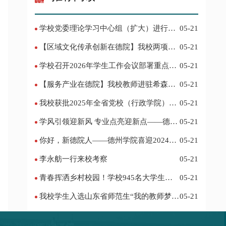
学校党委理论学习中心组（扩大）进行集
05-21
体学习
【区域文化传承创新在德院】我校两项作
05-21
品入选教育部“礼敬中华优秀传统文化”宣传
学校召开2026年学生工作会议部署重点工
05-21
教育优秀名单
作
【服务产业在德院】我校教师进驻希森博
05-21
士后科研工作站仪式在乐陵举行
我校获批2025年全省党校（行政学院）系
05-21
统课题立项
学风引领迎新风 专业点亮迎新点——德州
05-21
学院2024迎新记
你好，新德院人——德州学院喜迎2024级
05-21
新生
李永舫一行来校考察
05-21
青春挥洒乡村校园！学校945名大学生赴
05-21
基层支教
我校学生入选山东省师范生“我的教师梦”
05-21
主题演讲活动优秀人员