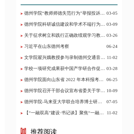
德州学院“教师师德失范行为”举报投诉电
03-05
话 邮箱
德州学院科研诚信建设和学术不端行为举
03-09
报投诉电话 邮箱
关于征求树立和践行正确政绩观学习教育
03-26
意见建议的公告
习近平在山东德州考察
06-24
​文学院翟兴娥教授参与录制德州交通音乐
11-02
频道《科普之声》
学校一项研究成果获中国产学研合作促进
03-28
会科技创新奖
德州学院面向山东省 2022 年本科报考志
06-25
愿填报建议
​德州学院召开干部会议宣布省委关于学校
10-09
领导班子调整的决定
德州学院-马来亚大学联合培养博士研究
07-05
生招生简章
【“一融双高”建设·书记谈】聚焦“一融双
11-02
高”建设，推进党建“双创”工作
推荐阅读