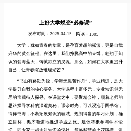
上好大学蜕变“必修课”
发布时间：2025-04-15
阅读：
1305
大学，犹如青春的华章，是孕育梦想的摇篮，更是自我
升华的黄金征程。在这里，我们挣脱高中的束缚，翱翔于知
识的碧海蓝天，铸就独立的灵魂。那么，如何在大学里提升
自己，让青春绽放璀璨光芒？
“书山有路勤为径，学海无涯苦作舟”，学业精进，是大
学提升自我的核心要务。大学课程丰富多元，专业知识似无
尽的宝藏待人探寻。在课堂之中，要聚精会神，顺着老师的
思路探寻学科的深邃奥秘；课余时光，可以浸泡于图书馆，
徜徉书海，不断拓展知识的疆域。规划得当的学习计划，确
立目标，循序渐进地推进学业之旅。建议积极参与学术论
坛，同专家一起走进知识的深处，领略智慧的火花碰撞。进