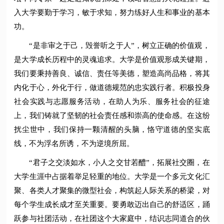
入大学要勤于学习，敏于求知，努力练好人生和事业的基本
功。
“是非审之于己，毁誉听之于人”，树立正确的价值观，
是大学成长历程中的灵魂追求。大学是价值观形成关键期，
我们要秉持善良、诚信、责任等美德，塑造高尚品格，将其
内化于心，外化于行，做道德规范的忠实践行者。积极投身
社会实践与志愿服务活动，在助人为乐、服务社会的征途
上，我们铸就了坚韧的社会责任感和崇高的使命感。在这纷
扰尘世中，我们保持一颗清醒的头脑，恪守道德的坚实底
线，不为浮名所诱，不为逆境所屈。
“君子之交淡如水，小人之交甘若醴”，拓展社交圈，在
大学生涯中占据着举足轻重的地位。大学是一个多元文化汇
聚、各类人才聚集的微型社会，构筑起人际关系的桥梁，对
每个学生成长成才至关重要。要勇敢迈出自己的舒适区，踊
跃参与社团活动，在社团这个大家庭中，结识志同道合的伙