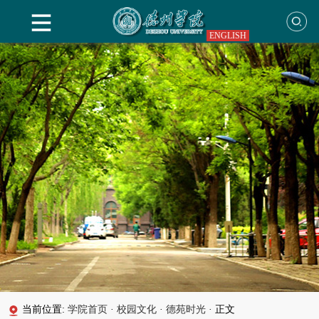
ENGLISH
当前位置:
学院首页
·
校园文化
·
德苑时光
·
正文