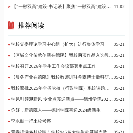
【“一融双高”建设·书记谈】聚焦“一融双高”建设，
11-02
推进党建“双创”工作
推荐阅读
学校党委理论学习中心组（扩大）进行集体学习
05-21
【区域文化传承创新在德院】我校两项作品入选教育
05-21
部“礼敬中华优秀传统文化”宣传教育优秀名单
学校召开2026年学生工作会议部署重点工作
05-21
【服务产业在德院】我校教师进驻希森博士后科研工
05-21
作站仪式在乐陵举行
我校获批2025年全省党校（行政学院）系统课题立
05-21
项
学风引领迎新风 专业点亮迎新点——德州学院2024
05-21
迎新记
你好，新德院人——德州学院喜迎2024级新生
05-21
李永舫一行来校考察
05-21
青春挥洒乡村校园！学校945名大学生赴基层支教
05-21