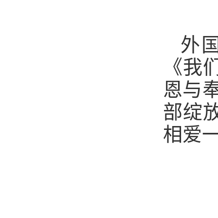
外
《我
恩与
部绽
相爱