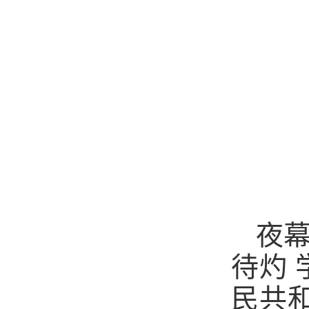
夜幕
待灼 
民共