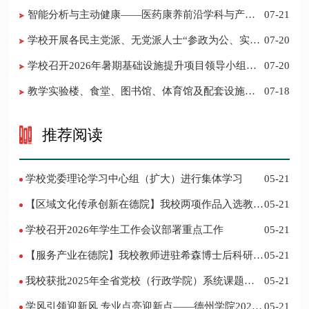
验分享会
智能分析与主动健康——医药康养前沿学科与产业
07-21
协同创新发展会议召开
学校开展各民主党派、无党派人士“参政为公、实干
07-20
为民”主题教育现场教学活动
学校召开2026年暑期基础设施提升项目领导小组会
07-20
议
教学实验楼、食堂、图书馆、体育馆及配套设施提
07-18
升改造工程（二）结果公告（采购包1、2、3、4）
推荐阅读
学校党委理论学习中心组（扩大）进行集体学习
05-21
【区域文化传承创新在德院】我校两项作品入选教育
05-21
部“礼敬中华优秀传统文化”宣传教育优秀名单
学校召开2026年学生工作会议部署重点工作
05-21
【服务产业在德院】我校教师进驻希森博士后科研工
05-21
作站仪式在乐陵举行
我校获批2025年全省党校（行政学院）系统课题立
05-21
项
学风引领迎新风 专业点亮迎新点——德州学院2024
05-21