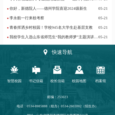
迎新记
你好，新德院人——德州学院喜迎2024级新生
05-21
李永舫一行来校考察
05-21
青春挥洒乡村校园！学校945名大学生赴基层支教
05-21
我校学生入选山东省师范生“我的教师梦”主题演讲活
05-21
动优秀人员
快速导航
智慧校园
书记信箱
校长信箱
校园地图
档案馆
邮编：253023
电话：0534-8985888（校办）0534-2603002（招生办）