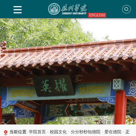
ENGLISH
当前位置:
学院首页
·
校园文化
·
分分秒秒知德院
·
爱在德院
·
正