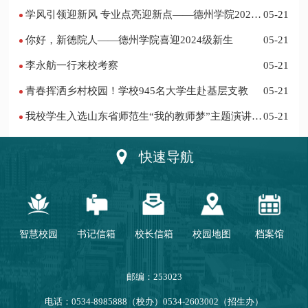
项
学风引领迎新风 专业点亮迎新点——德州学院2024
05-21
迎新记
你好，新德院人——德州学院喜迎2024级新生
05-21
李永舫一行来校考察
05-21
青春挥洒乡村校园！学校945名大学生赴基层支教
05-21
我校学生入选山东省师范生“我的教师梦”主题演讲活
05-21
动优秀人员
快速导航
智慧校园
书记信箱
校长信箱
校园地图
档案馆
邮编：253023
电话：0534-8985888（校办）0534-2603002（招生办）