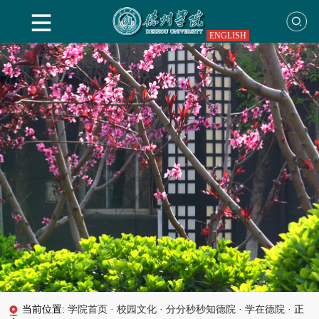
ENGLISH
当前位置:
学院首页
·
校园文化
·
分分秒秒知德院
·
学在德院
·
正