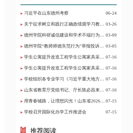
习近平在山东德州考察
06-24
关于征求树立和践行正确政绩观学习教育
03-26
意见建议的公告
德州学院科研诚信建设和学术不端行为举
03-09
报投诉电话 邮箱
德州学院“教师师德失范行为”举报投诉电
03-05
话 邮箱
学生公寓提升改造工程学生公寓家具采购
07-16
项目结果公告（采购包4）
学生公寓提升改造工程学生公寓家具采购
07-16
项目结果公告（采购包1、2、3）
学校组织各专业学习《习近平重大地方实
07-16
践进课程案例汇编》
山东省教育厅党组书记、厅长陈必昌来校
07-16
调研指导
用青春铺路，让理想闪光！山东省2026年
07-15
大学生志愿服务西部计划志愿者出征仪式在
学校召开国际化办学工作推进会
07-15
我校举行
推荐阅读