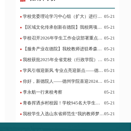
学校党委理论学习中心组（扩大）进行集
05-21
体学习
【区域文化传承创新在德院】我校两项作
05-21
品入选教育部“礼敬中华优秀传统文化”宣传
学校召开2026年学生工作会议部署重点工
05-21
教育优秀名单
作
【服务产业在德院】我校教师进驻希森博
05-21
士后科研工作站仪式在乐陵举行
我校获批2025年全省党校（行政学院）系
05-21
统课题立项
学风引领迎新风 专业点亮迎新点——德州
05-21
学院2024迎新记
你好，新德院人——德州学院喜迎2024级
05-21
新生
李永舫一行来校考察
05-21
青春挥洒乡村校园！学校945名大学生赴
05-21
基层支教
我校学生入选山东省师范生“我的教师梦”
05-21
主题演讲活动优秀人员