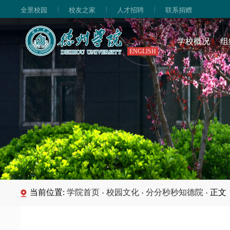
|
|
|
全景校园
校友之家
人才招聘
联系捐赠
学校概况
组
ENGLISH
当前位置:
学院首页
校园文化
分分秒秒知德院
正文
·
·
·