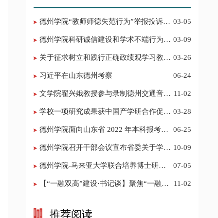
德州学院“教师师德失范行为”举报投诉电
03-05
话 邮箱
德州学院科研诚信建设和学术不端行为举
03-09
报投诉电话 邮箱
关于征求树立和践行正确政绩观学习教育
03-26
意见建议的公告
习近平在山东德州考察
06-24
​文学院翟兴娥教授参与录制德州交通音乐
11-02
频道《科普之声》
学校一项研究成果获中国产学研合作促进
03-28
会科技创新奖
德州学院面向山东省 2022 年本科报考志
06-25
愿填报建议
​德州学院召开干部会议宣布省委关于学校
10-09
领导班子调整的决定
德州学院-马来亚大学联合培养博士研究
07-05
生招生简章
【“一融双高”建设·书记谈】聚焦“一融双
11-02
高”建设，推进党建“双创”工作
推荐阅读