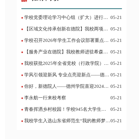
学校党委理论学习中心组（扩大）进行集
05-21
体学习
【区域文化传承创新在德院】我校两项作
05-21
品入选教育部“礼敬中华优秀传统文化”宣传
学校召开2026年学生工作会议部署重点工
05-21
教育优秀名单
作
【服务产业在德院】我校教师进驻希森博
05-21
士后科研工作站仪式在乐陵举行
我校获批2025年全省党校（行政学院）系
05-21
统课题立项
学风引领迎新风 专业点亮迎新点——德州
05-21
学院2024迎新记
你好，新德院人——德州学院喜迎2024级
05-21
新生
李永舫一行来校考察
05-21
青春挥洒乡村校园！学校945名大学生赴
05-21
基层支教
我校学生入选山东省师范生“我的教师梦”
05-21
主题演讲活动优秀人员