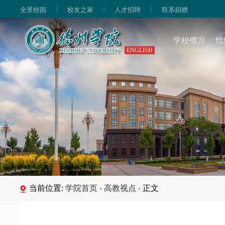
|
|
|
全景校园
校友之家
人才招聘
联系捐赠
学校概况
组
ENGLISH
当前位置:
学院首页
高教视点
正文
·
·