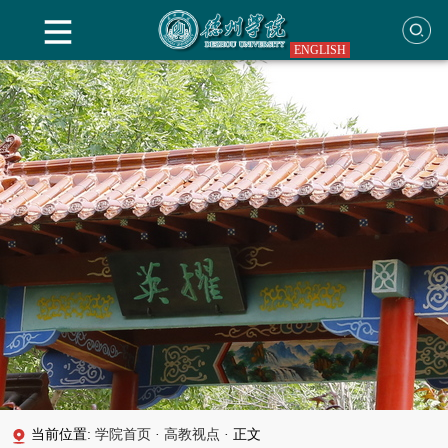
ENGLISH
当前位置:
学院首页
·
高教视点
·
正文