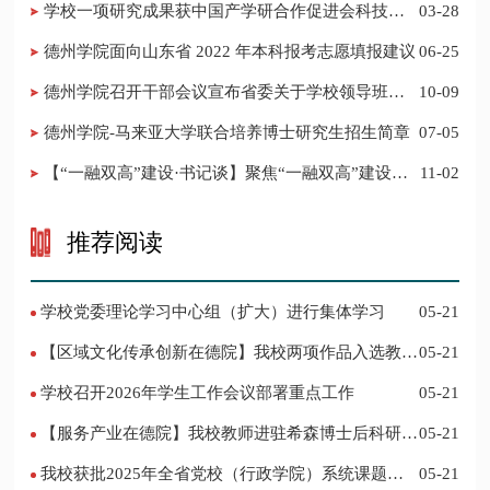
学校一项研究成果获中国产学研合作促进会科技创
03-28
新奖
德州学院面向山东省 2022 年本科报考志愿填报建议
06-25
​德州学院召开干部会议宣布省委关于学校领导班子
10-09
调整的决定
德州学院-马来亚大学联合培养博士研究生招生简章
07-05
【“一融双高”建设·书记谈】聚焦“一融双高”建设，
11-02
推进党建“双创”工作
推荐阅读
学校党委理论学习中心组（扩大）进行集体学习
05-21
【区域文化传承创新在德院】我校两项作品入选教育
05-21
部“礼敬中华优秀传统文化”宣传教育优秀名单
学校召开2026年学生工作会议部署重点工作
05-21
【服务产业在德院】我校教师进驻希森博士后科研工
05-21
作站仪式在乐陵举行
我校获批2025年全省党校（行政学院）系统课题立
05-21