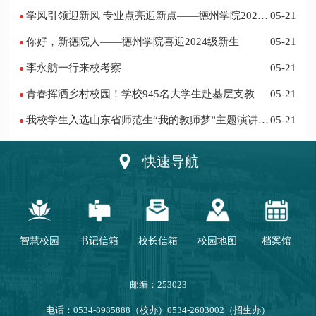
项
学风引领迎新风 专业点亮迎新点——德州学院2024
05-21
迎新记
你好，新德院人——德州学院喜迎2024级新生
05-21
李永舫一行来校考察
05-21
青春挥洒乡村校园！学校945名大学生赴基层支教
05-21
我校学生入选山东省师范生“我的教师梦”主题演讲活
05-21
动优秀人员
快速导航
智慧校园
书记信箱
校长信箱
校园地图
档案馆
邮编：253023
电话：0534-8985888（校办）0534-2603002（招生办）