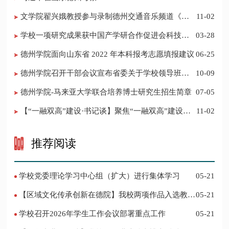
​文学院翟兴娥教授参与录制德州交通音乐频道《科
11-02
普之声》
学校一项研究成果获中国产学研合作促进会科技创
03-28
新奖
德州学院面向山东省 2022 年本科报考志愿填报建议
06-25
​德州学院召开干部会议宣布省委关于学校领导班子
10-09
调整的决定
德州学院-马来亚大学联合培养博士研究生招生简章
07-05
【“一融双高”建设·书记谈】聚焦“一融双高”建设，
11-02
推进党建“双创”工作
推荐阅读
学校党委理论学习中心组（扩大）进行集体学习
05-21
【区域文化传承创新在德院】我校两项作品入选教育
05-21
部“礼敬中华优秀传统文化”宣传教育优秀名单
学校召开2026年学生工作会议部署重点工作
05-21