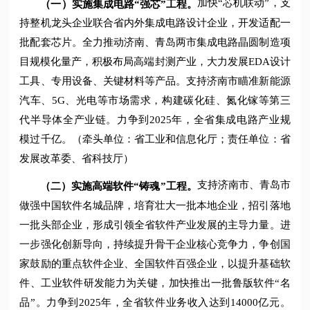
加快“芯机联动”，支
（一）实施集成电路“强芯”工程。
持整机龙头企业联合省内外集成电路设计企业，开发适配一
批配套芯片。全力推动济南、青岛两市集成电路晶圆制造项
目规模化量产，积极布局高端封测产业，大力发展EDA设计
工具、专用设备、关键材料等产品。支持济南市瞄准新能源
汽车、5G、光电等市场需求，构建碳化硅、氮化镓等第三
代半导体全产业链。力争到2025年，全省集成电路产业规
模过千亿。（牵头单位：省工业和信息化厅；责任单位：省
发展改革委、省科技厅）
支持济南市、青岛市
（二）实施高端软件“铸魂”工程。
做强中国软件名城品牌，培育壮大一批本地企业，招引落地
一批头部企业，形成引领全省软件产业发展的主导力量。进
一步强化创新导向，持续提升骨干企业核心竞争力，争创国
家鼓励的重点软件企业、全国软件百强企业，以提升基础软
件、工业软件研发能力为关键，加快推出一批鲁版软件“名
品”。力争到2025年，全省软件业务收入达到14000亿元。