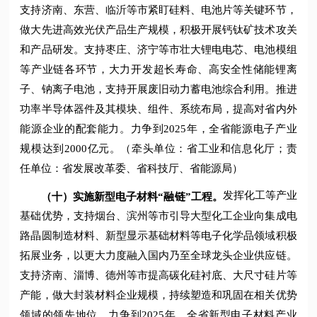
支持济南、东营、临沂等市紧盯硅料、电池片等关键环节，
做大先进高效光伏产品生产规模，积极开展钙钛矿技术攻关
和产品研发。支持枣庄、济宁等市壮大锂电电芯、电池模组
等产业链各环节，大力开发超长寿命、高安全性储能锂离
子、钠离子电池，支持开展废旧动力蓄电池综合利用。推进
功率半导体器件及其模块、组件、系统布局，提高对省内外
能源企业的配套能力。力争到2025年，全省能源电子产业
规模达到2000亿元。（牵头单位：省工业和信息化厅；责
任单位：省发展改革委、省科技厅、省能源局）
发挥化工等产业
（十）实施新型电子材料“融链”工程。
基础优势，支持烟台、滨州等市引导大型化工企业向集成电
路晶圆制造材料、新型显示基础材料等电子化学品领域积极
拓展业务，以更大力度融入国内乃至全球龙头企业供应链。
支持济南、淄博、德州等市提高碳化硅衬底、大尺寸硅片等
产能，做大封装材料企业规模，持续塑造和巩固在相关优势
领域的领先地位。力争到2025年，全省新型电子材料产业