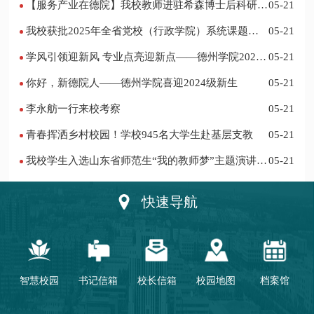
【服务产业在德院】我校教师进驻希森博士后科研工
05-21
作站仪式在乐陵举行
我校获批2025年全省党校（行政学院）系统课题立
05-21
项
学风引领迎新风 专业点亮迎新点——德州学院2024
05-21
迎新记
你好，新德院人——德州学院喜迎2024级新生
05-21
李永舫一行来校考察
05-21
青春挥洒乡村校园！学校945名大学生赴基层支教
05-21
我校学生入选山东省师范生“我的教师梦”主题演讲活
05-21
动优秀人员
快速导航
智慧校园
书记信箱
校长信箱
校园地图
档案馆