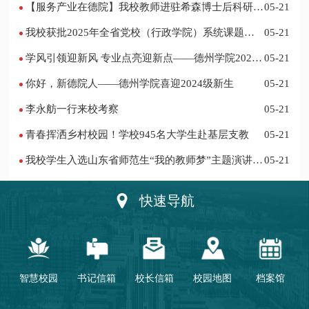
【服务产业在德院】我校教师进驻希森博士后科研工
05-21
作站仪式在乐陵举行
我校获批2025年全省党校（行政学院）系统课题立
05-21
项
学风引领迎新风 专业点亮迎新点——德州学院2024
05-21
迎新记
你好，新德院人——德州学院喜迎2024级新生
05-21
李永舫一行来校考察
05-21
青春挥洒乡村校园！学校945名大学生赴基层支教
05-21
我校学生入选山东省师范生“我的教师梦”主题演讲活
05-21
动优秀人员
快速导航
智慧校园
书记信箱
校长信箱
校园地图
档案馆