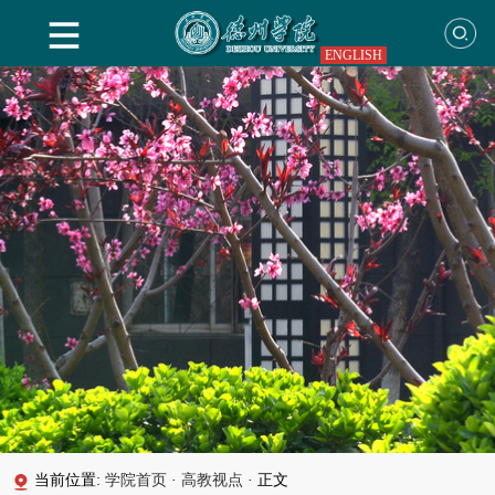
ENGLISH
当前位置:
学院首页
·
高教视点
·
正文