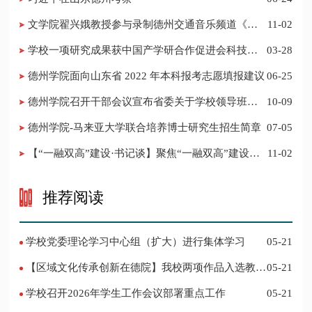
​文学院翟兴娥教授参与录制德州交通音乐频道《科
11-02
普之声》
学校一项研究成果获中国产学研合作促进会科技创
03-28
新奖
德州学院面向山东省 2022 年本科报考志愿填报建议
06-25
​德州学院召开干部会议宣布省委关于学校领导班子
10-09
调整的决定
德州学院-马来亚大学联合培养博士研究生招生简章
07-05
【“一融双高”建设·书记谈】聚焦“一融双高”建设，
11-02
推进党建“双创”工作
推荐阅读
学校党委理论学习中心组（扩大）进行集体学习
05-21
【区域文化传承创新在德院】我校两项作品入选教育
05-21
部“礼敬中华优秀传统文化”宣传教育优秀名单
学校召开2026年学生工作会议部署重点工作
05-21