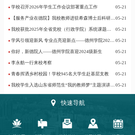
部“礼敬中华优秀传统文化”宣传教育优秀名单
学校召开2026年学生工作会议部署重点工作
05-21
【服务产业在德院】我校教师进驻希森博士后科研工
05-21
作站仪式在乐陵举行
我校获批2025年全省党校（行政学院）系统课题立
05-21
项
学风引领迎新风 专业点亮迎新点——德州学院2024
05-21
迎新记
你好，新德院人——德州学院喜迎2024级新生
05-21
李永舫一行来校考察
05-21
青春挥洒乡村校园！学校945名大学生赴基层支教
05-21
我校学生入选山东省师范生“我的教师梦”主题演讲活
05-21
动优秀人员
快速导航