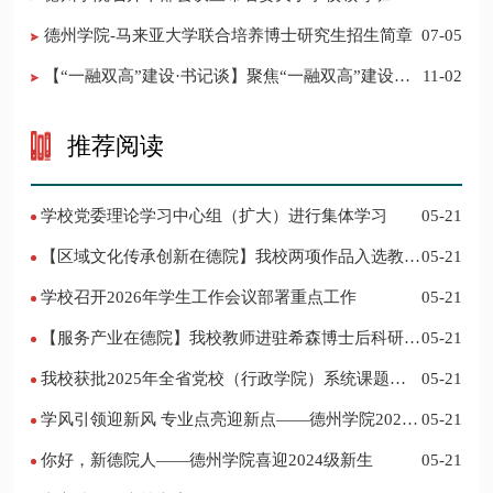
调整的决定
德州学院-马来亚大学联合培养博士研究生招生简章
07-05
【“一融双高”建设·书记谈】聚焦“一融双高”建设，
11-02
推进党建“双创”工作
推荐阅读
学校党委理论学习中心组（扩大）进行集体学习
05-21
【区域文化传承创新在德院】我校两项作品入选教育
05-21
部“礼敬中华优秀传统文化”宣传教育优秀名单
学校召开2026年学生工作会议部署重点工作
05-21
【服务产业在德院】我校教师进驻希森博士后科研工
05-21
作站仪式在乐陵举行
我校获批2025年全省党校（行政学院）系统课题立
05-21
项
学风引领迎新风 专业点亮迎新点——德州学院2024
05-21
迎新记
你好，新德院人——德州学院喜迎2024级新生
05-21