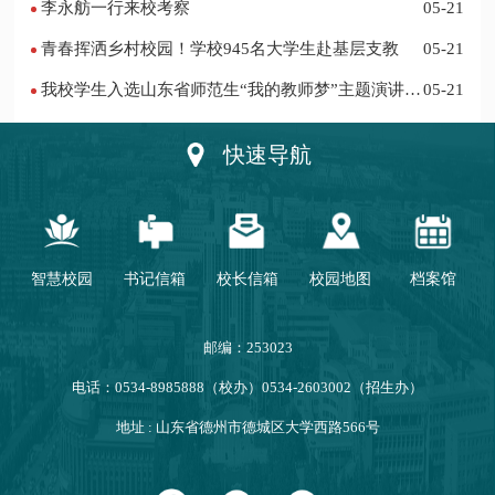
李永舫一行来校考察
05-21
青春挥洒乡村校园！学校945名大学生赴基层支教
05-21
我校学生入选山东省师范生“我的教师梦”主题演讲活
05-21
动优秀人员
快速导航
智慧校园
书记信箱
校长信箱
校园地图
档案馆
邮编：253023
电话：0534-8985888（校办）0534-2603002（招生办）
地址 : 山东省德州市德城区大学西路566号