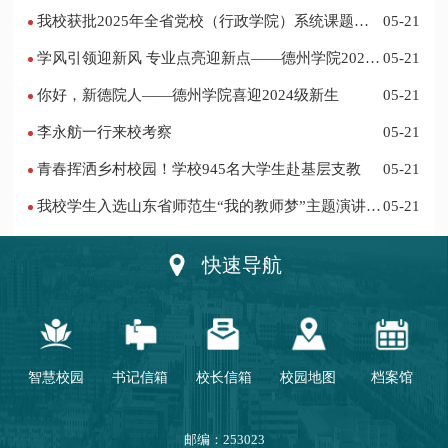
作站仪式在乐陵举行
我校获批2025年全省党校（行政学院）系统课题立
05-21
项
学风引领迎新风 专业点亮迎新点——德州学院2024
05-21
迎新记
你好，新德院人——德州学院喜迎2024级新生
05-21
李永舫一行来校考察
05-21
青春挥洒乡村校园！学校945名大学生赴基层支教
05-21
我校学生入选山东省师范生“我的教师梦”主题演讲活
05-21
动优秀人员
快速导航
智慧校园
书记信箱
校长信箱
校园地图
档案馆
邮编：253023