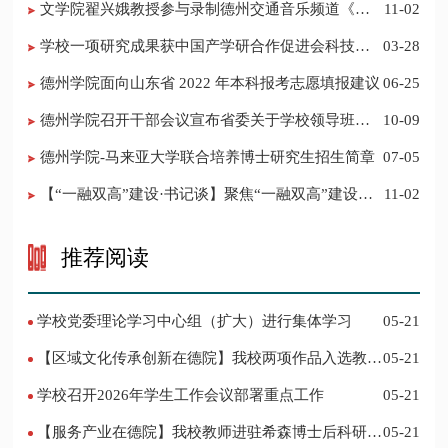
​文学院翟兴娥教授参与录制德州交通音乐频道《科
11-02
普之声》
学校一项研究成果获中国产学研合作促进会科技创
03-28
新奖
德州学院面向山东省 2022 年本科报考志愿填报建议
06-25
​德州学院召开干部会议宣布省委关于学校领导班子
10-09
调整的决定
德州学院-马来亚大学联合培养博士研究生招生简章
07-05
【“一融双高”建设·书记谈】聚焦“一融双高”建设，
11-02
推进党建“双创”工作
推荐阅读
学校党委理论学习中心组（扩大）进行集体学习
05-21
【区域文化传承创新在德院】我校两项作品入选教育
05-21
部“礼敬中华优秀传统文化”宣传教育优秀名单
学校召开2026年学生工作会议部署重点工作
05-21
【服务产业在德院】我校教师进驻希森博士后科研工
05-21