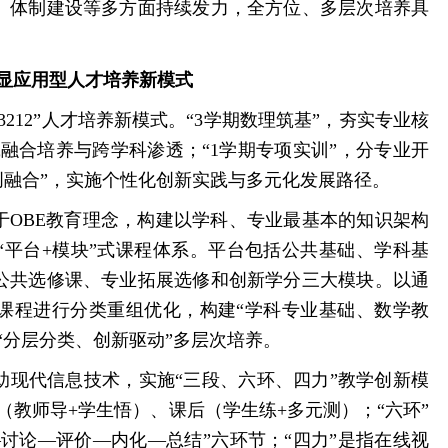
、体制建设等多方面持续发力，全方位、多层次培养具
彰显应用型人才培养新模式
212”人才培养新模式。“3学期数理筑基”，夯实专业核
践融合培养与跨学科渗透；“1学期专项实训”，分专业开
创融合”，实施个性化创新实践与多元化发展路径。
于OBE教育理念，构建以学科、专业最基本的知识架构
“平台+模块”式课程体系。平台包括公共基础、学科基
公共选修课、专业拓展选修和创新学分三大模块。以通
课程进行分类重组优化，构建“学科专业基础、数学教
“分层分类、创新驱动”多层次培养。
助现代信息技术，实施“三段、六环、四力”教学创新模
（教师导+学生悟）、课后（学生练+多元测）；“六环”
—讨论—评价—内化—总结”六环节；“四力”是指在线视