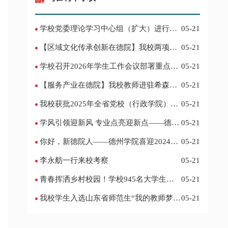
学校党委理论学习中心组（扩大）进行集
05-21
体学习
【区域文化传承创新在德院】我校两项作
05-21
品入选教育部“礼敬中华优秀传统文化”宣传
学校召开2026年学生工作会议部署重点工
05-21
教育优秀名单
作
【服务产业在德院】我校教师进驻希森博
05-21
士后科研工作站仪式在乐陵举行
我校获批2025年全省党校（行政学院）系
05-21
统课题立项
学风引领迎新风 专业点亮迎新点——德州
05-21
学院2024迎新记
你好，新德院人——德州学院喜迎2024级
05-21
新生
李永舫一行来校考察
05-21
青春挥洒乡村校园！学校945名大学生赴
05-21
基层支教
我校学生入选山东省师范生“我的教师梦”
05-21
主题演讲活动优秀人员