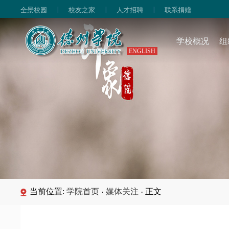
|
|
|
全景校园
校友之家
人才招聘
联系捐赠
学校概况
组
ENGLISH
当前位置:
学院首页
媒体关注
正文
·
·