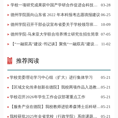
普之声》
学校一项研究成果获中国产学研合作促进会科技创
03-28
新奖
德州学院面向山东省 2022 年本科报考志愿填报建议
06-25
​德州学院召开干部会议宣布省委关于学校领导班子
10-09
调整的决定
德州学院-马来亚大学联合培养博士研究生招生简章
07-05
【“一融双高”建设·书记谈】聚焦“一融双高”建设，
11-02
推进党建“双创”工作
推荐阅读
学校党委理论学习中心组（扩大）进行集体学习
05-21
【区域文化传承创新在德院】我校两项作品入选教育
05-21
部“礼敬中华优秀传统文化”宣传教育优秀名单
学校召开2026年学生工作会议部署重点工作
05-21
【服务产业在德院】我校教师进驻希森博士后科研工
05-21
作站仪式在乐陵举行
我校获批2025年全省党校（行政学院）系统课题立
05-21