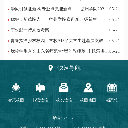
项
学风引领迎新风 专业点亮迎新点——德州学院2024
05-21
迎新记
你好，新德院人——德州学院喜迎2024级新生
05-21
李永舫一行来校考察
05-21
青春挥洒乡村校园！学校945名大学生赴基层支教
05-21
我校学生入选山东省师范生“我的教师梦”主题演讲活
05-21
动优秀人员
快速导航
智慧校园
书记信箱
校长信箱
校园地图
档案馆
邮编：253023