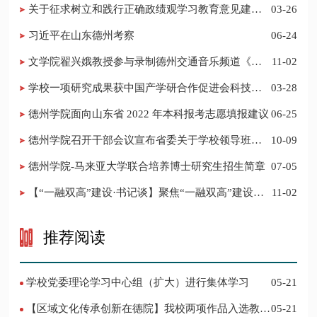
关于征求树立和践行正确政绩观学习教育意见建议
03-26
的公告
习近平在山东德州考察
06-24
​文学院翟兴娥教授参与录制德州交通音乐频道《科
11-02
普之声》
学校一项研究成果获中国产学研合作促进会科技创
03-28
新奖
德州学院面向山东省 2022 年本科报考志愿填报建议
06-25
​德州学院召开干部会议宣布省委关于学校领导班子
10-09
调整的决定
德州学院-马来亚大学联合培养博士研究生招生简章
07-05
【“一融双高”建设·书记谈】聚焦“一融双高”建设，
11-02
推进党建“双创”工作
推荐阅读
学校党委理论学习中心组（扩大）进行集体学习
05-21
【区域文化传承创新在德院】我校两项作品入选教育
05-21