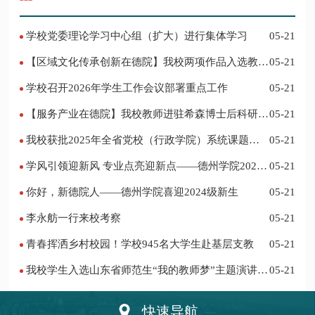
学校党委理论学习中心组（扩大）进行集体学习
05-21
【区域文化传承创新在德院】我校两项作品入选教育
05-21
部“礼敬中华优秀传统文化”宣传教育优秀名单
学校召开2026年学生工作会议部署重点工作
05-21
【服务产业在德院】我校教师进驻希森博士后科研工
05-21
作站仪式在乐陵举行
我校获批2025年全省党校（行政学院）系统课题立
05-21
项
学风引领迎新风 专业点亮迎新点——德州学院2024
05-21
迎新记
你好，新德院人——德州学院喜迎2024级新生
05-21
李永舫一行来校考察
05-21
青春挥洒乡村校园！学校945名大学生赴基层支教
05-21
我校学生入选山东省师范生“我的教师梦”主题演讲活
05-21
动优秀人员
快速导航