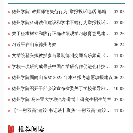
德州学院“教师师德失范行为”举报投诉电话 邮箱
03-05
德州学院科研诚信建设和学术不端行为举报投诉电
03-09
话 邮箱
关于征求树立和践行正确政绩观学习教育意见建议
03-26
的公告
习近平在山东德州考察
06-24
​文学院翟兴娥教授参与录制德州交通音乐频道《科
11-02
普之声》
学校一项研究成果获中国产学研合作促进会科技创
03-28
新奖
德州学院面向山东省 2022 年本科报考志愿填报建议
06-25
​德州学院召开干部会议宣布省委关于学校领导班子
10-09
调整的决定
德州学院-马来亚大学联合培养博士研究生招生简章
07-05
【“一融双高”建设·书记谈】聚焦“一融双高”建设，
11-02
推进党建“双创”工作
推荐阅读