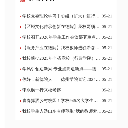
学校党委理论学习中心组（扩大）进行集
05-21
体学习
【区域文化传承创新在德院】我校两项作
05-21
品入选教育部“礼敬中华优秀传统文化”宣传
学校召开2026年学生工作会议部署重点工
05-21
教育优秀名单
作
【服务产业在德院】我校教师进驻希森博
05-21
士后科研工作站仪式在乐陵举行
我校获批2025年全省党校（行政学院）系
05-21
统课题立项
学风引领迎新风 专业点亮迎新点——德州
05-21
学院2024迎新记
你好，新德院人——德州学院喜迎2024级
05-21
新生
李永舫一行来校考察
05-21
青春挥洒乡村校园！学校945名大学生赴
05-21
基层支教
我校学生入选山东省师范生“我的教师梦”
05-21
主题演讲活动优秀人员