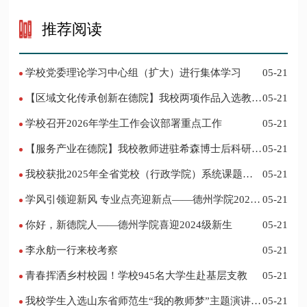
推荐阅读
学校党委理论学习中心组（扩大）进行集体学习
05-21
【区域文化传承创新在德院】我校两项作品入选教育
05-21
部“礼敬中华优秀传统文化”宣传教育优秀名单
学校召开2026年学生工作会议部署重点工作
05-21
【服务产业在德院】我校教师进驻希森博士后科研工
05-21
作站仪式在乐陵举行
我校获批2025年全省党校（行政学院）系统课题立
05-21
项
学风引领迎新风 专业点亮迎新点——德州学院2024
05-21
迎新记
你好，新德院人——德州学院喜迎2024级新生
05-21
李永舫一行来校考察
05-21
青春挥洒乡村校园！学校945名大学生赴基层支教
05-21
我校学生入选山东省师范生“我的教师梦”主题演讲活
05-21