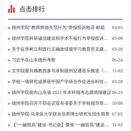
点击排行
德州学院“教师师德失范行为”举报投诉电话 邮箱
03-05
德州学院科研诚信建设和学术不端行为举报投诉电
03-09
话 邮箱
关于征求树立和践行正确政绩观学习教育意见建议
03-26
的公告
习近平在山东德州考察
06-24
​文学院翟兴娥教授参与录制德州交通音乐频道《科
11-02
普之声》
学校一项研究成果获中国产学研合作促进会科技创
03-28
新奖
德州学院面向山东省 2022 年本科报考志愿填报建议
06-25
​德州学院召开干部会议宣布省委关于学校领导班子
10-09
调整的决定
德州学院-马来亚大学联合培养博士研究生招生简章
07-05
【“一融双高”建设·书记谈】聚焦“一融双高”建设，
11-02
推进党建“双创”工作