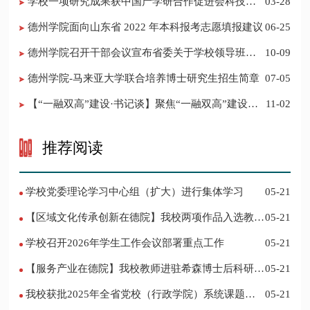
学校一项研究成果获中国产学研合作促进会科技创
03-28
新奖
德州学院面向山东省 2022 年本科报考志愿填报建议
06-25
​德州学院召开干部会议宣布省委关于学校领导班子
10-09
调整的决定
德州学院-马来亚大学联合培养博士研究生招生简章
07-05
【“一融双高”建设·书记谈】聚焦“一融双高”建设，
11-02
推进党建“双创”工作
推荐阅读
学校党委理论学习中心组（扩大）进行集体学习
05-21
【区域文化传承创新在德院】我校两项作品入选教育
05-21
部“礼敬中华优秀传统文化”宣传教育优秀名单
学校召开2026年学生工作会议部署重点工作
05-21
【服务产业在德院】我校教师进驻希森博士后科研工
05-21
作站仪式在乐陵举行
我校获批2025年全省党校（行政学院）系统课题立
05-21
项