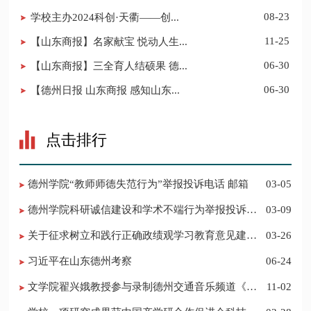
​学校主办2024科创·天衢——创...
08-23
【山东商报】名家献宝 悦动人生...
11-25
【山东商报】三全育人结硕果 德...
06-30
【德州日报 山东商报 感知山东...
06-30
点击排行
德州学院“教师师德失范行为”举报投诉电话 邮箱
03-05
德州学院科研诚信建设和学术不端行为举报投诉电
03-09
话 邮箱
关于征求树立和践行正确政绩观学习教育意见建议
03-26
的公告
习近平在山东德州考察
06-24
​文学院翟兴娥教授参与录制德州交通音乐频道《科
11-02
普之声》