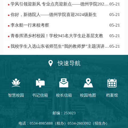
学风引领迎新风 专业点亮迎新点——德州学院2024
05-21
迎新记
你好，新德院人——德州学院喜迎2024级新生
05-21
李永舫一行来校考察
05-21
青春挥洒乡村校园！学校945名大学生赴基层支教
05-21
我校学生入选山东省师范生“我的教师梦”主题演讲活
05-21
动优秀人员
快速导航
智慧校园
书记信箱
校长信箱
校园地图
档案馆
邮编：253023
电话：0534-8985888（校办）0534-2603002（招生办）